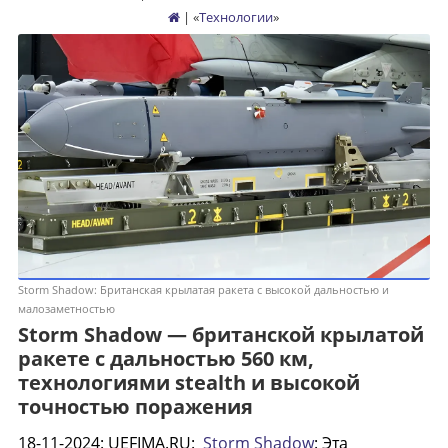
| «
Технологии
»
Storm Shadow: Британская крылатая ракета с высокой дальностью и
малозаметностью
Storm Shadow — британской крылатой
ракете с дальностью 560 км,
технологиями stealth и высокой
точностью поражения
18-11-2024
:
UEFIMA.RU:
Storm Shadow
: Эта