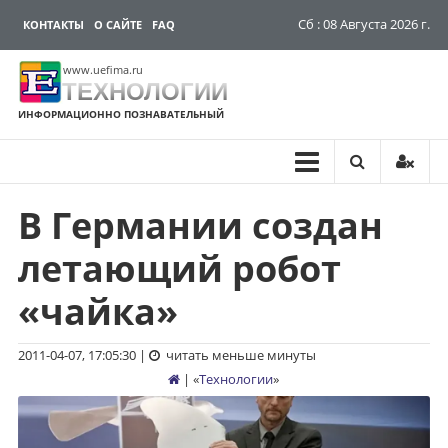
Сб : 08 Августа 2026 г.
КОНТАКТЫ
О САЙТЕ
FAQ
www.uefima.ru
ТЕХНОЛОГИИ
ИНФОРМАЦИОННО ПОЗНАВАТЕЛЬНЫЙ
В Германии создан
Перейти
к
летающий робот
содержимому
«чайка»
2011-04-07, 17:05:30
|
читать меньше минуты
| «
Технологии
»