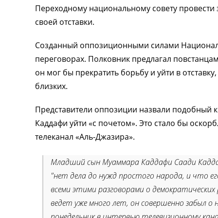
Переходному национальному совету провести 
своей отставки.
Созданный оппозиционными силами Националь
переговорах. Полковник предлагал повстанцам
он мог бы прекратить борьбу и уйти в отставку
близких.
Представители оппозиции назвали подобный 
Каддафи уйти «с почетом». Это стало бы оскор
телеканал «Аль-Джазира».
Младший сын Муаммара Каддафи Саади Каддаф
"нет дела до нужд простого народа, и что е
всеми этими разговорами о демократических
ведет уже много лет, он совершенно забыл о 
понедельник в интервью телевизионному канал