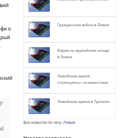
овий
Гражданская война в Ливии
фи о
орый
х
Взрыв на оружейном складе
в Ливии
Ливийская армия
рский
столкнулась с исламистами
Ливийская армия в Триполи
у
Все новости по тегу:
Ливия
ий
Новости партнеров