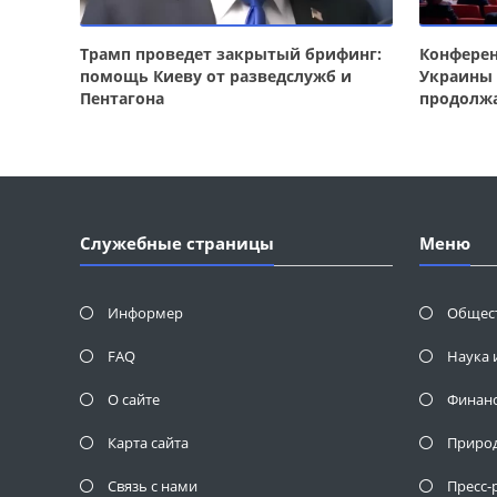
Трамп проведет закрытый брифинг:
Конферен
помощь Киеву от разведслужб и
Украины 
Пентагона
продолж
Служебные страницы
Меню
Информер
Общес
FAQ
Наука 
О сайте
Финан
Карта сайта
Приро
Связь с нами
Пресс-