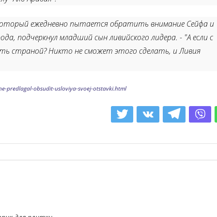
 который ежедневно пытается обратить внимание Сейфа и
да, подчеркнул младший сын ливийского лидера. - "А если с
ть страной? Никто не сможет этого сделать, и Ливия
e-predlagal-obsudit-usloviya-svoej-otstavki.html