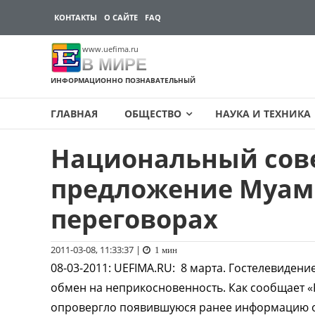
КОНТАКТЫ
О САЙТЕ
FAQ
www.uefima.ru
В МИРЕ
ИНФОРМАЦИОННО ПОЗНАВАТЕЛЬНЫЙ
ГЛАВНАЯ
ОБЩЕСТВО
НАУКА И ТЕХНИКА
Национальный сове
Перейти
к
предложение Муам
содержимому
переговорах
2011-03-08, 11:33:37
|
1 мин
08-03-2011
:
UEFIMA.RU:
8 марта. Гостелевидени
обмен на неприкосновенность. Как сообщает «
опровергло появившуюся ранее информацию о