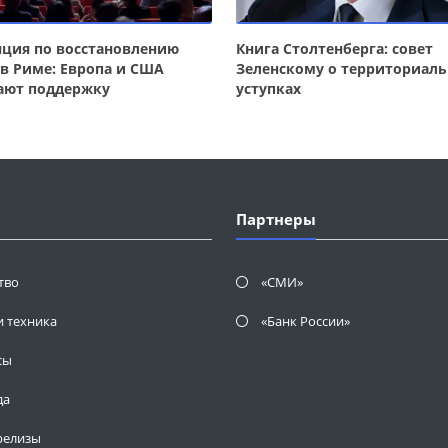
ция по восстановлению
Книга Столтенберга: совет
в Риме: Европа и США
Зеленскому о территориал
ают поддержку
уступках
Партнеры
тво
«СМИ»
и техника
«Банк России»
сы
да
релизы