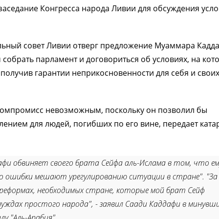
заседание Конгресса народа Ливии для обсуждения усл
ный совет Ливии отверг предложение Муаммара Кадда
 собрать парламент и договориться об условиях, на кот
, получив гарантии неприкосновенности для себя и свои
компромисс невозможным, поскольку он позволил бы
блением для людей, погибших по его вине, передает ката
и обвиняет своего брата Сейфа аль-Ислама в том, что ем
го ошибки мешают урегулированию ситуации в стране". "За
 реформах, необходимых стране, которые мой брат Сейф
нуждах простого народа", - заявил Саади Каддафи в минувш
у "Аль-Арабия".