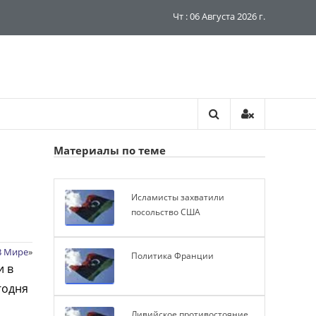
Чт : 06 Августа 2026 г.
Материалы по теме
Исламисты захватили
посольство США
В Мире
»
Политика Франции
и в
годня
Ливийское противостояние