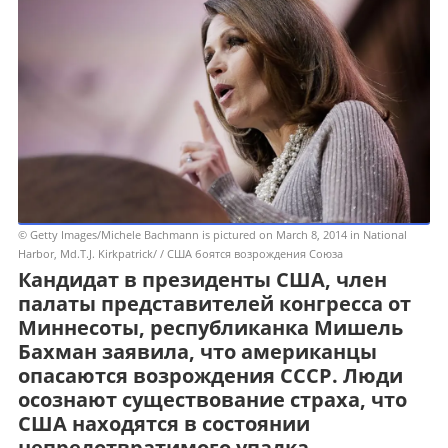
© Getty Images/Michele Bachmann is pictured on March 8, 2014 in National
Harbor, Md.T.J. Kirkpatrick/ / США боятся возрождения Союза
Кандидат в президенты США, член
палаты представителей конгресса от
Миннесоты, республиканка Мишель
Бахман заявила, что американцы
опасаются возрождения СССР. Люди
осознают существование страха, что
США находятся в состоянии
непредотвратимого упадка