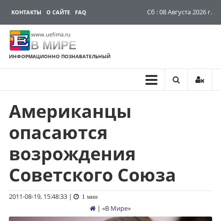
Сб : 08 Августа 2026 г.
КОНТАКТЫ
О САЙТЕ
FAQ
www.uefima.ru
В МИРЕ
ИНФОРМАЦИОННО ПОЗНАВАТЕЛЬНЫЙ
Американцы
Перейти
к
опасаются
содержимому
возрождения
Советского Союза
2011-08-19, 15:48:33
|
1 мин
| «
В Мире
»