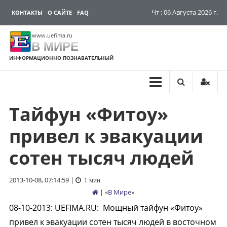
Чт : 06 Августа 2026 г.
КОНТАКТЫ
О САЙТЕ
FAQ
www.uefima.ru
В МИРЕ
ИНФОРМАЦИОННО ПОЗНАВАТЕЛЬНЫЙ
Тайфун «Фитоу»
Перейти
к
привел к эвакуации
содержимому
сотен тысяч людей
2013-10-08, 07:14:59
|
1 мин
| «
В Мире
»
08-10-2013
:
UEFIMA.RU:
Мощный тайфун «Фитоу»
привел к эвакуации сотен тысяч людей в восточном