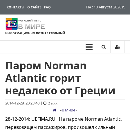
Пн : 10 Августа 2026 г.
КОНТАКТЫ
О САЙТЕ
FAQ
www.uefima.ru
В МИРЕ
ИНФОРМАЦИОННО ПОЗНАВАТЕЛЬНЫЙ
Паром Norman
Перейти
к
Atlantic горит
содержимому
недалеко от Греции
2014-12-28, 20:28:40
|
2 мин
| «
В Мире
»
28-12-2014
:
UEFIMA.RU:
На пароме Norman Atlantic,
перевозящем пассажиров, произошел сильный