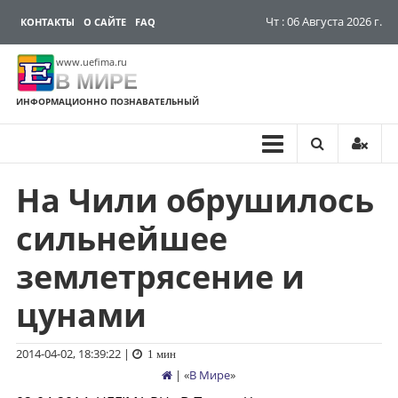
Чт : 06 Августа 2026 г.
КОНТАКТЫ
О САЙТЕ
FAQ
www.uefima.ru
В МИРЕ
ИНФОРМАЦИОННО ПОЗНАВАТЕЛЬНЫЙ
На Чили обрушилось
Перейти
к
сильнейшее
содержимому
землетрясение и
цунами
2014-04-02, 18:39:22
|
1 мин
| «
В Мире
»