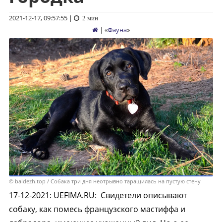
2021-12-17, 09:57:55
|
2 мин
| «
Фауна
»
© baldezh.top / Собака три дня неотрывно таращилась на пустую стену
17-12-2021
:
UEFIMA.RU:
Свидетели описывают
собаку, как помесь французского мастиффа и