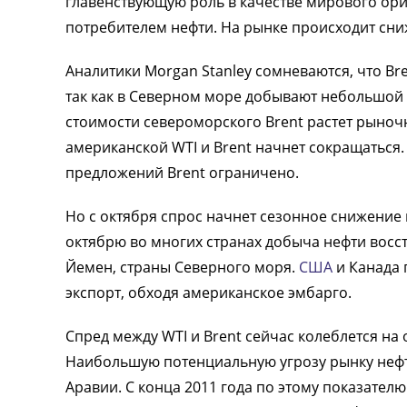
главенствующую роль в качестве мирового ор
потребителем нефти. На рынке происходит сни
Аналитики Morgan Stanley сомневаются, что Br
так как в Северном море добывают небольшой 
стоимости североморского Brent растет рыночн
американской WTI и Brent начнет сокращаться. 
предложений Brent ограничено.
Но с октября спрос начнет сезонное снижение и
октябрю во многих странах добыча нефти восст
Йемен, страны Северного моря.
США
и Канада 
экспорт, обходя американское эмбарго.
Спред между WTI и Brent сейчас колеблется на 
Наибольшую потенциальную угрозу рынку неф
Аравии. С конца 2011 года по этому показател