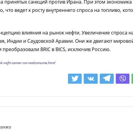
а принятых санкций против Ирана. При этом экономика
, что ведет к росту внутреннего спроса на топливо, кот
онцепцию влияния на рынок нефти. Увеличение спроса н
итая, Индии и Саудовской Аравии. Они же двигают мирово
 преобразовали BRIC в BICS, исключив Россию.
ok-nefti-zamer-na-maksimume.html
санжа