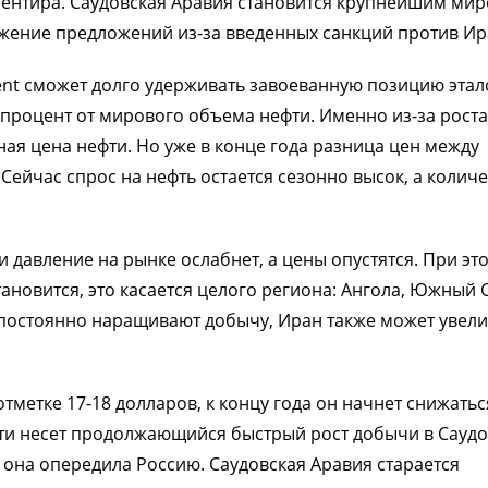
иентира. Саудовская Аравия становится крупнейшим ми
жение предложений из-за введенных санкций против Ир
ent сможет долго удерживать завоеванную позицию этал
процент от мирового объема нефти. Именно из-за роста
ая цена нефти. Но уже в конце года разница цен между
Сейчас спрос на нефть остается сезонно высок, а колич
 давление на рынке ослабнет, а цены опустятся. При эт
ановится, это касается целого региона: Ангола, Южный 
постоянно наращивают добычу, Иран также может увел
отметке 17-18 долларов, к концу года он начнет снижатьс
ти несет продолжающийся быстрый рост добычи в Сауд
ю она опередила Россию. Саудовская Аравия старается