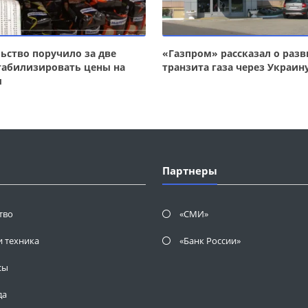
ьство поручило за две
«Газпром» рассказал о раз
табилизировать цены на
транзита газа через Украин
ы
Партнеры
тво
«СМИ»
и техника
«Банк России»
сы
да