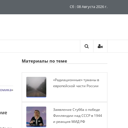
Сб : 08 Августа 2026 г.
Материалы по теме
«Радиационные» туманы в
европейской части России
номика
»
Заявление Стубба о победе
роме
Финляндии над СССР в 1944
и реакция МИД РФ