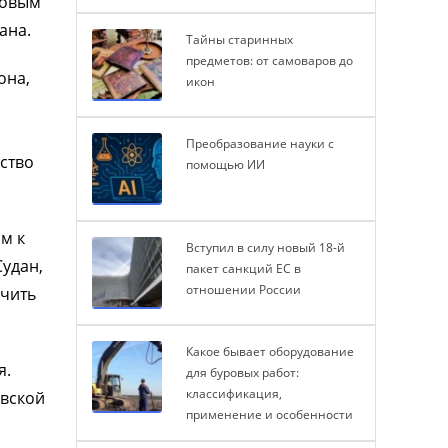
ровым
ана.
Тайны старинных
предметов: от самоваров до
она,
икон
Преобразование науки с
ество
помощью ИИ
ом к
Вступил в силу новый 18-й
Судан,
пакет санкций ЕС в
отношении России
ичить
Какое бывает оборудование
я.
для буровых работ:
классификация,
овской
применение и особенности