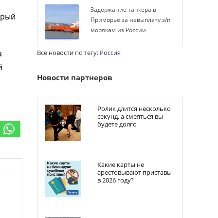
Задержание танкера в
орый
Приморье за невыплату з/п
морякам из России
а
Все новости по тегу:
Россия
й
Новости партнеров
Ролик длится несколько
секунд, а смеяться вы
будете долго
Какие карты не
арестовывают приставы
в 2026 году?