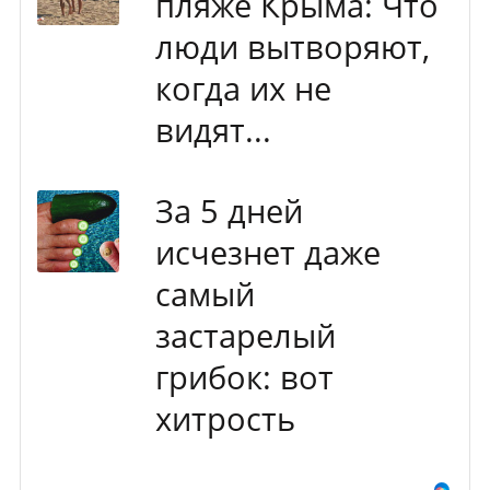
пляже Крыма: Что
люди вытворяют,
когда их не
видят...
За 5 дней
исчезнет даже
самый
застарелый
грибок: вот
хитрость