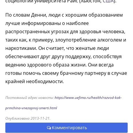
социологии университета Райс (Хьюстон,
США
).
По словам Денни, люди с хорошим образованием
лучше информированы о наиболее
распространенных угрозах для здоровья человека,
таких как, к примеру, злоупотребление алкоголем и
наркотиками. Он считает, что женатые люди
обеспечивают друг другу поддержку, способствуя
ведению здорового образа жизни. Они всегда
готовы помочь своему брачному партнеру в случае
крайней необходимости.
Постоянный адрес новости:
https://www.uefima.ru/health/razvod-kak-
prmchina-vnezapnoj-smerti.html
Опубликовано 2013-11-21.
Комментировать