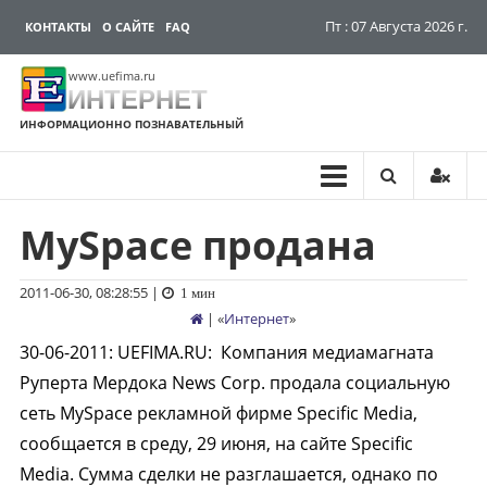
Пт : 07 Августа 2026 г.
КОНТАКТЫ
О САЙТЕ
FAQ
www.uefima.ru
ИНТЕРНЕТ
ИНФОРМАЦИОННО ПОЗНАВАТЕЛЬНЫЙ
MySpace продана
Перейти
к
содержимому
2011-06-30, 08:28:55
|
1 мин
| «
Интернет
»
30-06-2011
:
UEFIMA.RU:
Компания медиамагната
Руперта Мердока News Corp. продала социальную
сеть MySpace рекламной фирме Specific Media,
сообщается в среду, 29 июня, на сайте Specific
Media. Сумма сделки не разглашается, однако по