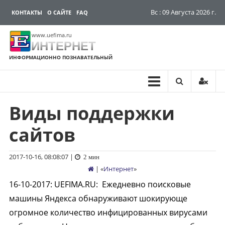
Вс : 09 Августа 2026 г.
КОНТАКТЫ
О САЙТЕ
FAQ
www.uefima.ru
ИНТЕРНЕТ
ИНФОРМАЦИОННО ПОЗНАВАТЕЛЬНЫЙ
Виды поддержки
Перейти
к
сайтов
содержимому
2017-10-16, 08:08:07
|
2 мин
| «
Интернет
»
16-10-2017
:
UEFIMA.RU:
Ежедневно поисковые
машины Яндекса обнаруживают шокирующе
огромное количество инфицированных вирусами