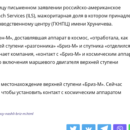
ицу письменном заявлении российско-американское
nch Services (ILS), мажоритарная доля в котором принадл
зводственному центру (ГКНПЦ) имени Хруничева.
он-М», доставлявшая аппарат в космос, «отработала, как
й ступени «разгонника» «Бриз-М» и спутника «отделился
ечает компания, «контакт с «Бриз-М» и космическим апп
го включения маршевого двигателя верхней ступени
 местонахождение верхней ступени «Бриз-М». Сейчас
 чтобы установить контакт с космическим аппаратом
cy-nashli-briz-m.html