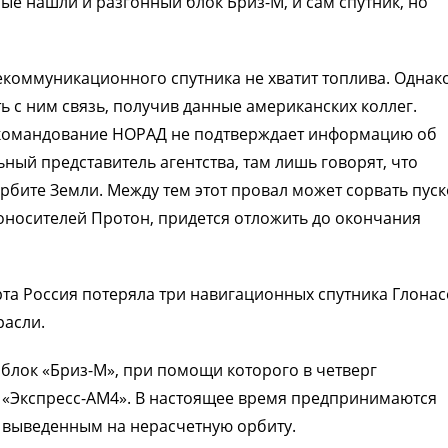
е нашли и разгонный блок Бриз-М, и сам спутник, но
екоммуникационного спутника не хватит топлива. Однак
 с ним связь, получив данные американских коллег.
 командование НОРАД не подтверждает информацию об
ый представитель агентства, там лишь говорят, что
рбите Земли. Между тем этот провал может сорвать пус
оносителей Протон, придется отложить до окончания
рта Россия потеряла три навигационных спутника Глонасс
расли.
лок «Бриз-М», при помощи которого в четверг
и «Экспресс-АМ4». В настоящее время предпринимаются
, выведенным на нерасчетную орбиту.