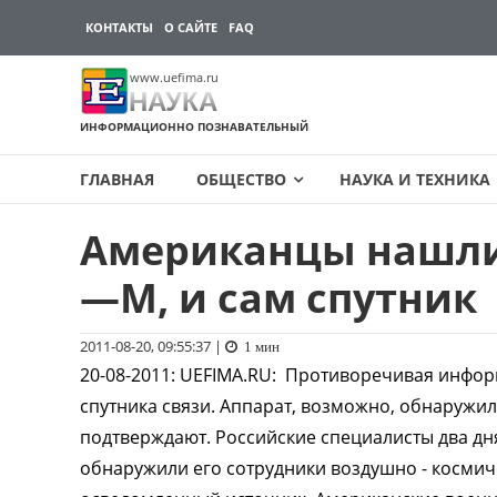
КОНТАКТЫ
О САЙТЕ
FAQ
www.uefima.ru
НАУКА
ИНФОРМАЦИОННО ПОЗНАВАТЕЛЬНЫЙ
ГЛАВНАЯ
ОБЩЕСТВО
НАУКА И ТЕХНИКА
Американцы нашли 
Перейти
к
—М, и сам спутник
содержимому
2011-08-20, 09:55:37
|
1 мин
20-08-2011
:
UEFIMA.RU:
Противоречивая информ
спутника связи. Аппарат, возможно, обнаружил
подтверждают. Российские специалисты два дня 
обнаружили его сотрудники воздушно - косми