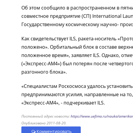
Об этом сообщило в распространенном в пятн
совместное предприятие (СП) International Lau
Государственному космическому научно- прои
Как свидетельствует ILS, ракета-носитель «Прот
положено». Орбитальный блок в составе верхне
положенное время», заявляет ILS. Однако, отм
(«Экспресс-АМ4») был потерян после четверто
разгонного блока».
«Специалистам Роскосмоса удалось установить
предпринимаются усилия, направленные на то,
«Экспресс-АМ4», - подчеркивает ILS.
Постоянный адрес новости:
https://www.uefima.ru/nauka/amerikan
Опубликовано 2011-08-20.
Комментировать