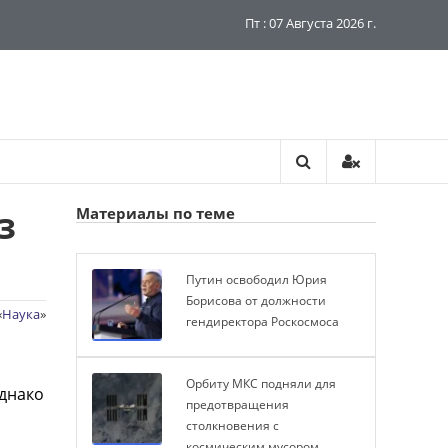
Пт : 07 Августа 2026 г.
з
Материалы по теме
Путин освободил Юрия
Борисова от должности
«
Наука
»
гендиректора Роскосмоса
Орбиту МКС подняли для
однако
предотвращения
столкновения с
космическим мусором