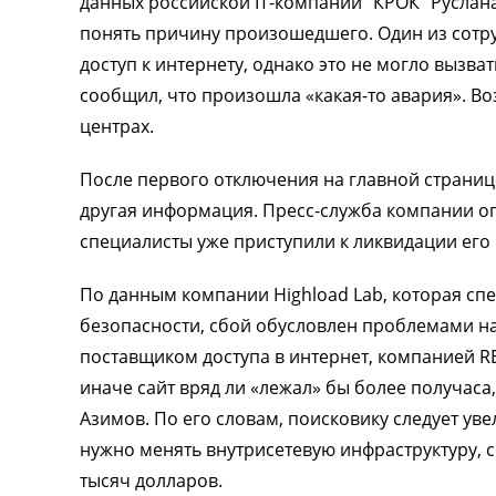
данных российской IT-компании "КРОК" Руслан
понять причину произошедшего. Один из сотру
доступ к интернету, однако это не могло вызва
сообщил, что произошла «какая-то авария». Во
центрах.
После первого отключения на главной странице
другая информация. Пресс-служба компании ог
специалисты уже приступили к ликвидации его 
По данным компании Highload Lab, которая спе
безопасности, сбой обусловлен проблемами на
поставщиком доступа в интернет, компанией R
иначе сайт вряд ли «лежал» бы более получаса
Азимов. По его словам, поисковику следует у
нужно менять внутрисетевую инфраструктуру, с
тысяч долларов.