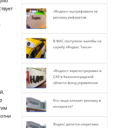
ерно
ствует
«Яндекс» оштрафовали за
рекламу рефератов
-
В ФАС поступили жалобы на
службу «Яндекс Такси»
«Яндекс» зарегистрировал в
САР в Калининградской
области фонд управления
й,
р
Кто чаще кликает рекламу в
интернете?
тим
сотни
Яндекс делится секретами