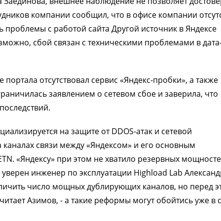
а Заединова, внешнее наблюдение не позволяет достов
дников компании сообщил, что в офисе компании отсут
ть проблемы с работой сайта Другой источник в Яндексе
зможно, сбой связан с техническими проблемами в дата
 портала отсутствовал сервис «Яндекс-пробки», а также
раничилась заявлением о сетевом сбое и заверила, что
последствий.
циализируется на защите от DDOS-атак и сетевой
 каналах связи между «Яндексом» и его основным
ETN. «Яндексу» при этом не хватило резервных мощносте
, уверен инженер по эксплуатации Highload Lab Александ
величить число мощных дублирующих каналов, но перед э
читает Азимов, - а такие реформы могут обойтись уже в 