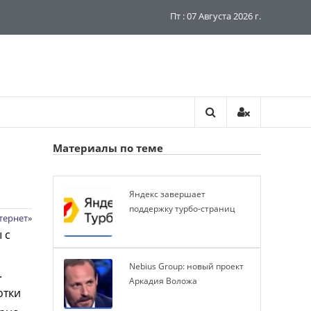
Пт : 07 Августа 2026 г.
Материалы по теме
Яндекс завершает
поддержку турбо-страниц
тернет
»
 с
Nebius Group: новый проект
.
Аркадия Воложа
отки