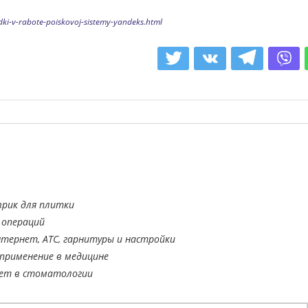
dki-v-rabote-poiskovoj-sistemy-yandeks.html
врик для плитки
 операций
тернет, АТС, гарнитуры и настройки
применение в медицине
ает в стоматологии