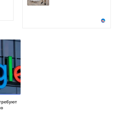
требуют
по