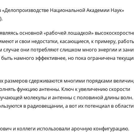
в «Делопроизводстве Национальной Академии Наук»
).
, являясь основной «рабочей лошадкой» высокоскоростн
имеют и свои недостатки, касающиеся, к примеру, работ
ом случае они потребляют слишком много энергии и зан
 быть намного эффективнее, но пока ограничена текущ
ых размеров сдерживаются многими порядками величин
олнять функцию антенны. Ключ к увеличению скорости
лучающей молекулы и антенны с половиной длины волн.
льзуются в радиовещании, а вот их потенциал в области
нович и коллеги использовали арочную конфигурацию.