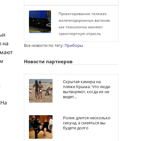
Проектирование тележек
железнодорожных вагонов:
как технологии меняют
транспортную отрасль
ых
ы на
Все новости по тегу:
Приборы
имают
им
Новости партнеров
Скрытая камера на
,
пляже Крыма: Что люди
вытворяют, когда их не
видят...
 На
Ролик длится несколько
секунд, а смеяться вы
будете долго