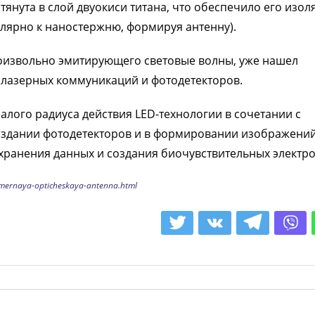
янута в слой двуокиси титана, что обеспечило его изо
улярно к наностержню, формируя антенну).
оизвольно эмитирующего световые волны, уже нашел
лазерных коммуникаций и фотодетекторов.
лого радиуса действия LED-технологии в сочетании с
здании фотодетекторов и в формировании изображений
 хранения данных и создания биочувствительных электро
mernaya-opticheskaya-antenna.html