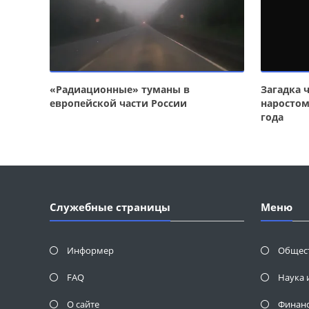
«Радиационные» туманы в
Загадка 
европейской части России
наростом
года
Служебные страницы
Меню
Информер
Общес
FAQ
Наука 
О сайте
Финан