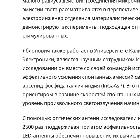
малого радиуса действия (соединения микрочи
эмиссии света рассматриваются в перспективе
электроинженер отделения материалистических
демонстрируют эксперименты, подходящая опт
стимулированных.
Яблонович также работает в Университете Кал
Электроники, является научным сотрудником Ин
исследовании он вместе со своей командой ис
эффективного усиления спонтанных эмиссий св
арсенид-фосфида галлия-индия (InGaAsP). Это 
ориентиром в разнице скоростей спонтанных и
уровень произвольного светоизлучения начин
С помощью оптических антенн исследователи н
2500 раз, поддерживая при этом эффективност
LED-антенны обеспечит повышение их вычисли