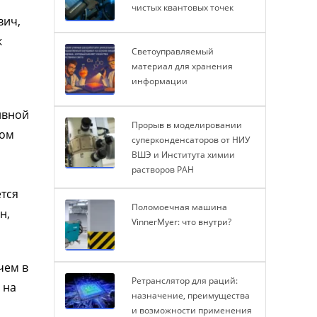
чистых квантовых точек
вич,
к
Светоуправляемый
материал для хранения
информации
ивной
Прорыв в моделировании
вом
суперконденсаторов от НИУ
ВШЭ и Института химии
растворов РАН
ется
Поломоечная машина
н,
VinnerMyer: что внутри?
чем в
Ретранслятор для раций:
 на
назначение, преимущества
и возможности применения