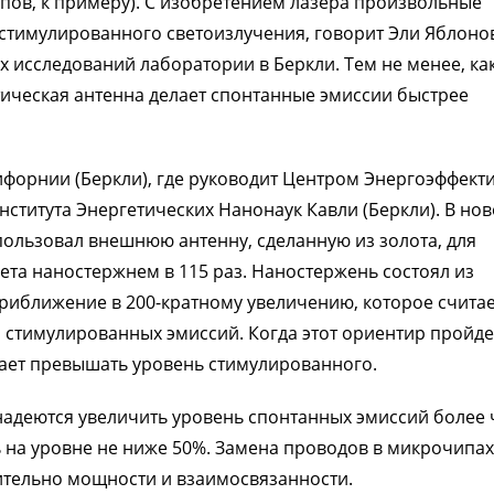
пов, к примеру). С изобретением лазера произвольные
 стимулированного светоизлучения, говорит Эли Яблоно
 исследований лаборатории в Беркли. Тем не менее, ка
ическая антенна делает спонтанные эмиссии быстрее
ифорнии (Беркли), где руководит Центром Энергоэффект
ститута Энергетических Нанонаук Кавли (Беркли). В но
пользовал внешнюю антенну, сделанную из золота, для
ета наностержнем в 115 раз. Наностержень состоял из
приближение в 200-кратному увеличению, которое счита
 стимулированных эмиссий. Когда этот ориентир пройде
ает превышать уровень стимулированного.
адеются увеличить уровень спонтанных эмиссий более 
ь на уровне не ниже 50%. Замена проводов в микрочипах
тельно мощности и взаимосвязанности.