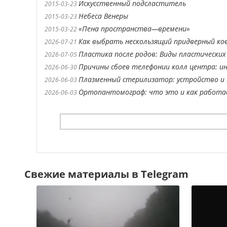
Искусственный подсластитель
2015-03-23
Небеса Венеры
2015-03-23
«Пена пространства—времени»
2015-03-22
Как выбрать нескользящий придверный ко
2026-07-21
Пластика после родов: Виды пластических
2026-07-05
Причины сбоев телефонии колл центра: ин
2026-06-30
Плазменный стерилизатор: устройство и 
2026-06-03
Ортопантомограф: что это и как работ
2026-06-03
Свежие материалы в Telegram