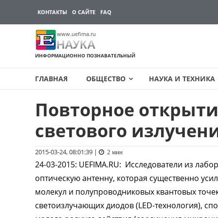
КОНТАКТЫ
О САЙТЕ
FAQ
www.uefima.ru
НАУКА
ИНФОРМАЦИОННО ПОЗНАВАТЕЛЬНЫЙ
ГЛАВНАЯ
ОБЩЕСТВО
НАУКА И ТЕХНИКА
Повторное открыти
Перейти
к
светового излучен
содержимому
2015-03-24, 08:01:39
|
2 мин
24-03-2015
:
UEFIMA.RU:
Исследователи из лабор
оптическую антенну, которая существенно уси
молекул и полупроводниковых квантовых точек
светоизлучающих диодов (LED-технология), сп