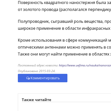
Поверхность квадратного наностержня была зат
от золотого провода (располагался перпендик
Полупроводник, сыгравший роль вещества, пр
широкое применение в области инфракрасных 
Кроме использования в сфере коммуникаций ма
оптическими антеннами можно применять в со
Также они могут найти применение в областях
Постоянный адрес новости:
https://www.uefima.ru/nauka/nanoraz
Опубликовано 2015-03-24.
Комментировать
Также читайте