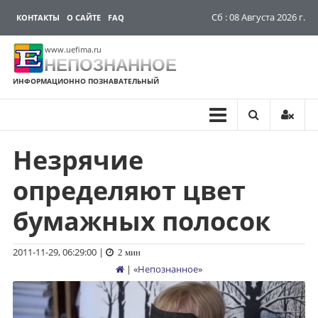
Сб : 08 Августа 2026 г.
КОНТАКТЫ
О САЙТЕ
FAQ
www.uefima.ru
НЕПОЗНАННОЕ
ИНФОРМАЦИОННО ПОЗНАВАТЕЛЬНЫЙ
Незрячие
Перейти
к
определяют цвет
содержимому
бумажных полосок
2011-11-29, 06:29:00
|
2 мин
| «
Непознанное
»