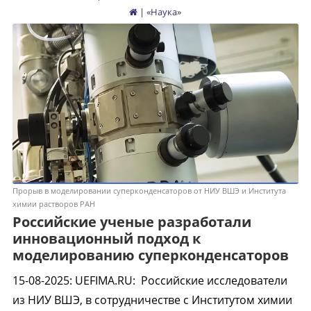
| «
Наука
»
Прорыв в моделировании суперконденсаторов от НИУ ВШЭ и Института
химии растворов РАН
Российские ученые разработали
инновационный подход к
моделированию суперконденсаторов
15-08-2025
:
UEFIMA.RU:
Российские исследователи
из НИУ ВШЭ, в сотрудничестве с Институтом химии