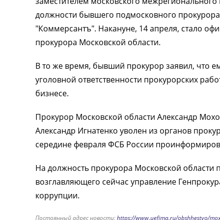
заместителем московского межрегионального 
должности бывшего подмосковного прокурора 
"Коммерсантъ". Накануне, 14 апреля, стало о
прокурора Московской области.
В то же время, бывший прокурор заявил, что е
уголовной ответственности прокурорских рабо
бизнесе.
Прокурор Московской области Александр Мохов
Александр Игнатенко уволен из органов прокур
середине февраля ФСБ России проинформирова
На должность прокурора Московской области 
возглавляющего сейчас управление Генпрокур
коррупции.
Постоянный адрес новости:
https://www.uefima.ru/obshhestvo/mox