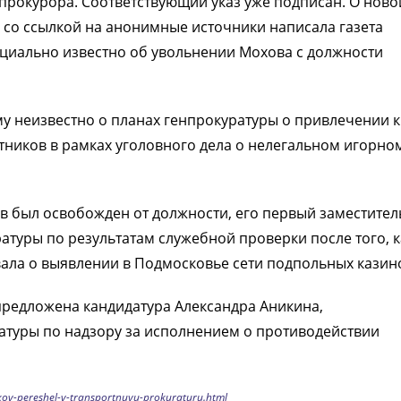
прокурора. Соответствующий указ уже подписан. О ново
со ссылкой на анонимные источники написала газета
фициально известно об увольнении Мохова с должности
му неизвестно о планах генпрокуратуры о привлечении к
тников в рамках уголовного дела о нелегальном игорно
 был освобожден от должности, его первый заместител
атуры по результатам служебной проверки после того, к
ла о выявлении в Подмосковье сети подпольных казин
предложена кандидатура Александра Аникина,
атуры по надзору за исполнением о противодействии
ov-pereshel-v-transportnuyu-prokuraturu.html