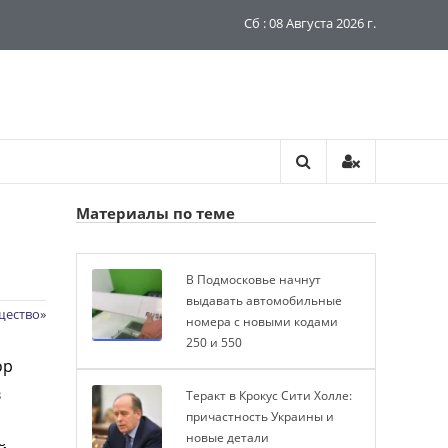
Сб : 08 Августа 2026 г.
Материалы по теме
В Подмосковье начнут
выдавать автомобильные
щество
»
номера с новыми кодами
250 и 550
ор
в
Теракт в Крокус Сити Холле:
причастность Украины и
новые детали