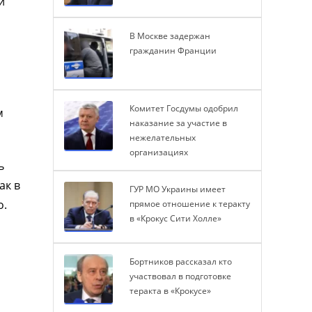
й
В Москве задержан
гражданин Франции
Комитет Госдумы одобрил
м
наказание за участие в
нежелательных
организациях
ь
ак в
ГУР МО Украины имеет
о.
прямое отношение к теракту
в «Крокус Сити Холле»
Бортников рассказал кто
участвовал в подготовке
теракта в «Крокусе»