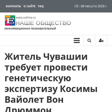
Сб : 08 Августа 2026 г.
КОНТАКТЫ
О САЙТЕ
FAQ
www.uefima.ru
НАШЕ ОБЩЕСТВО
ИНФОРМАЦИОННО ПОЗНАВАТЕЛЬНЫЙ
Житель Чувашии
Перейти
к
требует провести
содержимому
генетическую
экспертизу Косимы
Вайолет Вон
Дрюммон