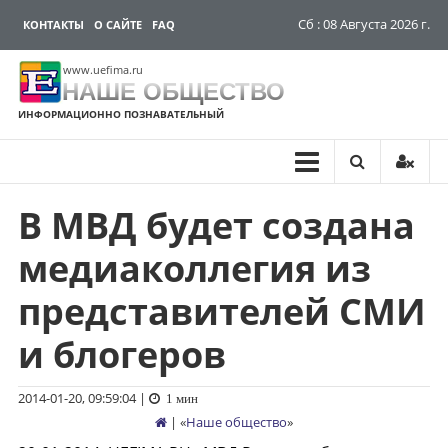
Сб : 08 Августа 2026 г.
КОНТАКТЫ
О САЙТЕ
FAQ
www.uefima.ru
НАШЕ ОБЩЕСТВО
ИНФОРМАЦИОННО ПОЗНАВАТЕЛЬНЫЙ
В МВД будет создана
Перейти
к
медиаколлегия из
содержимому
представителей СМИ
и блогеров
2014-01-20, 09:59:04
|
1 мин
| «
Наше общество
»