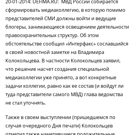
20-01-2014
:
UEFIMA.RU:
МВД России собирается
сформировать медиаколлегию, в которую помимо
представителей СМИ должны войти и ведущие
блогеры, занимающиеся освещением деятельности
правоохранительных структур. Об этом
обстоятельстве сообщил «Интерфакс» сославшийся
в своей новостной заметке на Владимира
Колокольцева. В частности Колокольцев заявил,
что решение насчет создания специальной
медиаколлегии уже принято, а вот конкретные
задачи коллегии, равно как ее состав (и войдут ли
туда представители самого МВД) глава ведомства
не стал уточнять.
Также в своем выступлении (пришедшемся по
случая очередного Дня печати) Колокольцев
отметил также наметившиеся положительные