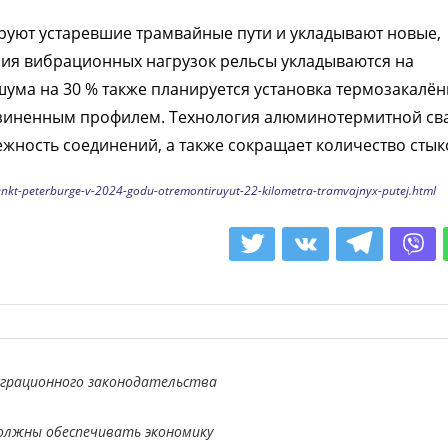
уют устаревшие трамвайные пути и укладывают новые,
ния вибрационных нагрузок рельсы укладываются на
ума на 30 % также планируется установка термозакалё
езиненным профилем. Технология алюминотермитной св
жность соединений, а также сокращает количество стык
ankt-peterburge-v-2024-godu-otremontiruyut-22-kilometra-tramvajnyx-putej.html
играционного законодательства
должны обеспечивать экономику