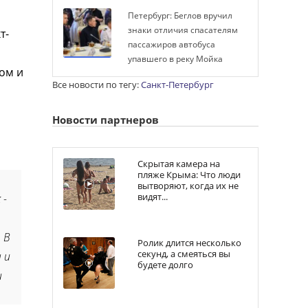
Петербург: Беглов вручил
знаки отличия спасателям
т-
пассажиров автобуса
упавшего в реку Мойка
ом и
Все новости по тегу:
Санкт-Петербург
Новости партнеров
Скрытая камера на
пляже Крыма: Что люди
вытворяют, когда их не
видят...
 -
 В
Ролик длится несколько
секунд, а смеяться вы
 и
будете долго
и