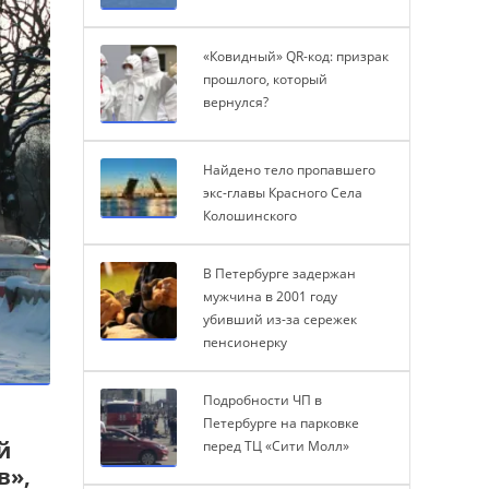
«Ковидный» QR-код: призрак
прошлого, который
вернулся?
Найдено тело пропавшего
экс-главы Красного Села
Колошинского
В Петербурге задержан
мужчина в 2001 году
убивший из-за сережек
пенсионерку
Подробности ЧП в
Петербурге на парковке
й
перед ТЦ «Сити Молл»
в»,