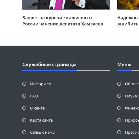
Запрет на курение кальянов в
Надёжный
России: мнение депутата Хамзаева
ошибить
Служебные страницы
Меню
Информер
Общес
FAQ
Наука 
О сайте
Финан
Карта сайта
Приро
Связь с нами
Пресс-