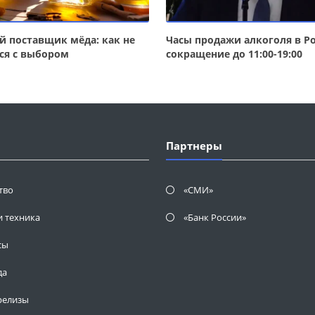
 поставщик мёда: как не
Часы продажи алкоголя в Ро
ся с выбором
сокращение до 11:00-19:00
Партнеры
тво
«СМИ»
и техника
«Банк России»
сы
да
релизы