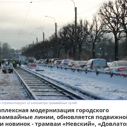
ду отремонтируют 22 километра трамвайных путей
мплексная модернизация городского
трамвайные линии, обновляется подвижно
и новинок - трамваи «Невский», «Довлато