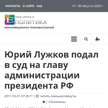
Чт : 06 Августа 2026 г.
КОНТАКТЫ
О САЙТЕ
FAQ
www.uefima.ru
ПОЛИТИКА
ИНФОРМАЦИОННО ПОЗНАВАТЕЛЬНЫЙ
Юрий Лужков подал
Перейти
к
в суд на главу
содержимому
администрации
президента РФ
2011-10-27, 07:35:11
|
читать меньше минуты
| «
Политика
»