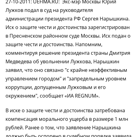
27-10-2011
:
UEFIMA.RU:
Экс-мэр Москвы Юрий
Лужков подал в суд на руководителя
администрации президента РФ Сергея Нарышкина.
Иск о защите чести и достоинства зарегистрирован
в Пресненском районном суде Москвы. Иск подан о
защите чести и достоинства. Напомним,
комментируя решение президента страны Дмитрия
Медведева об увольнении Лужкова, Нарышкин
заявил, что оно связано "с крайне неэффективным
управлением городом" и "запредельным уровнем
коррупции, допущенным Лужковым и его
окружением", сообщает «ИА REGNUM».
В иске о защите чести и достоинства затребована
компенсация морального ущерба в размере 1 млн
рублей. Ранее о том, что заявление Нарышкина
должно быть оспорено в судебном порядке заявила