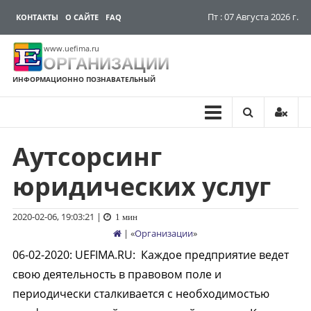
Пт : 07 Августа 2026 г.
КОНТАКТЫ
О САЙТЕ
FAQ
www.uefima.ru
ОРГАНИЗАЦИИ
ИНФОРМАЦИОННО ПОЗНАВАТЕЛЬНЫЙ
Аутсорсинг
Перейти
к
юридических услуг
содержимому
2020-02-06, 19:03:21
|
1 мин
| «
Организации
»
06-02-2020
:
UEFIMA.RU:
Каждое предприятие ведет
свою деятельность в правовом поле и
периодически сталкивается с необходимостью