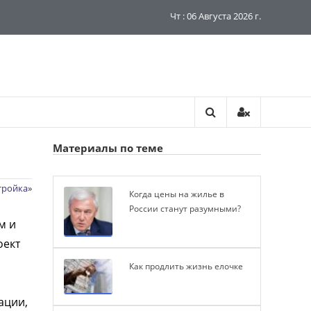
Чт : 06 Августа 2026 г.
Материалы по теме
тройка
»
Когда цены на жилье в
России станут разумными?
м и
оект
Как продлить жизнь елочке
ации,