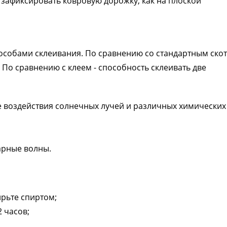
зафиксировать ковровую дорожку, как на плоской
особами склеивания. По сравнению со стандартным скот
По сравнению с клеем - способность склеивать две
е воздействия солнечных лучей и различных химических
арные волны.
ирьте спиртом;
 часов;