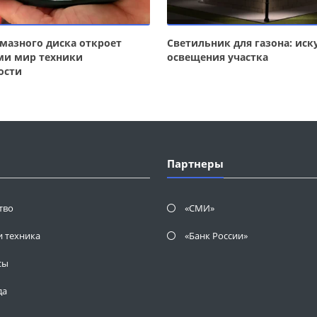
мазного диска откроет
Светильник для газона: иск
ми мир техники
освещения участка
ости
Партнеры
тво
«СМИ»
и техника
«Банк России»
сы
да