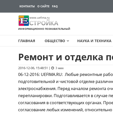
КОНТАКТЫ
О САЙТЕ
FAQ
www.uefima.ru
СТРОЙКА
ИНФОРМАЦИОННО ПОЗНАВАТЕЛЬНЫЙ
ГЛАВНАЯ
ОБЩЕСТВО
НАУКА И ТЕХНИКА
Ремонт и отделка 
Перейти
к
содержимому
2016-12-06, 15:48:51
|
3 мин
06-12-2016
:
UEFIMA.RU:
Любые ремонтные работ
подготовительной и чистовой отделке различн
электроснабжения. Перед началом ремонта оч
перепланировки. Подготавливается в случае п
согласования в соответствующих органах. Про
согласование любых изменений, относительно 