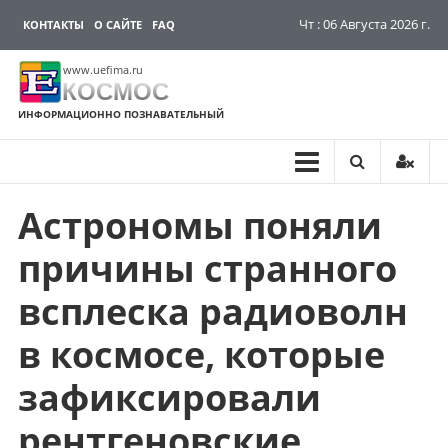
Чт : 06 Августа 2026 г.
КОНТАКТЫ
О САЙТЕ
FAQ
www.uefima.ru
КОСМОС
ИНФОРМАЦИОННО ПОЗНАВАТЕЛЬНЫЙ
Астрономы поняли
Перейти
к
причины странного
содержимому
всплеска радиоволн
в космосе, которые
зафиксировали
рентгеновские