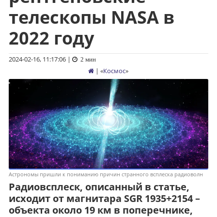
телескопы NASA в
2022 году
2024-02-16, 11:17:06
|
2 мин
| «
Космос
»
Астрономы пришли к пониманию причин странного всплеска радиоволн
Радиовсплеск, описанный в статье,
исходит от магнитара SGR 1935+2154 –
объекта около 19 км в поперечнике,