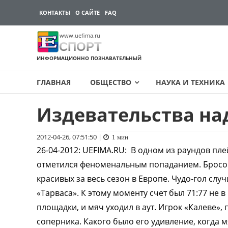
КОНТАКТЫ
О САЙТЕ
FAQ
www.uefima.ru
СПОРТ
ИНФОРМАЦИОННО ПОЗНАВАТЕЛЬНЫЙ
ГЛАВНАЯ
ОБЩЕСТВО
НАУКА И ТЕХНИКА
Издевательства на
Перейти
к
содержимому
2012-04-26, 07:51:50
|
1 мин
26-04-2012
:
UEFIMA.RU:
В одном из раундов пле
отметился феноменальным попаданием. Бросо
красивых за весь сезон в Европе. Чудо-гол слу
«Тарваса». К этому моменту счет был 71:77 не
площадки, и мяч уходил в аут. Игрок «Калеве», 
соперника. Какого было его удивление, когда м