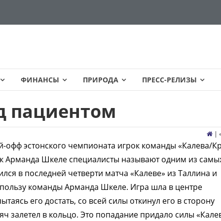
ФИНАНСЫ
ПРИРОДА
ПРЕСС-РЕЛИЗЫ
д пациентом
| 
й-офф эстонского чемпионата игрок команды «Калева/К
к Арманда Шкеле специалисты называют одним из самы
чился в последней четверти матча «Калеве» из Таллина и
 в пользу команды Арманда Шкеле. Игра шла в центре
пытаясь его достать, со всей силы откинул его в сторону
яч залетел в кольцо. Это попадание придало силы «Кале