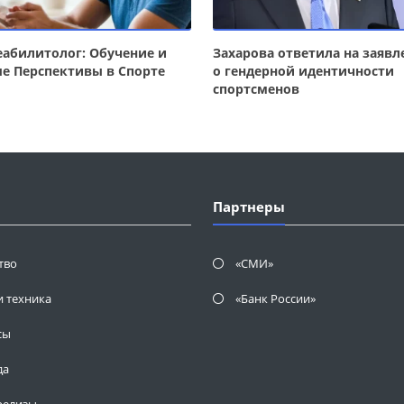
еабилитолог: Обучение и
Захарова ответила на заявл
е Перспективы в Спорте
о гендерной идентичности
спортсменов
Партнеры
тво
«СМИ»
и техника
«Банк России»
сы
да