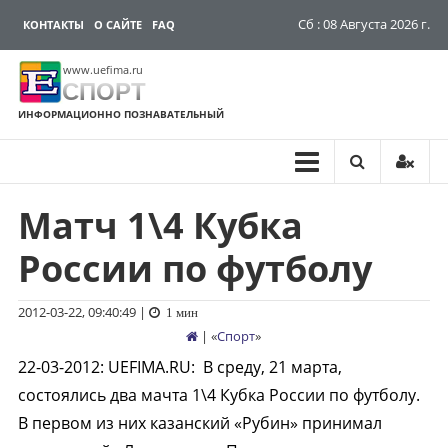
Сб : 08 Августа 2026 г.
КОНТАКТЫ
О САЙТЕ
FAQ
www.uefima.ru
СПОРТ
ИНФОРМАЦИОННО ПОЗНАВАТЕЛЬНЫЙ
Матч 1\4 Кубка
Перейти
к
России по футболу
содержимому
2012-03-22, 09:40:49
|
1 мин
| «
Спорт
»
22-03-2012
:
UEFIMA.RU:
В среду, 21 марта,
состоялись два мачта 1\4 Кубка России по футболу.
В первом из них казанский «Рубин» принимал