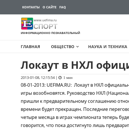
КОНТАКТЫ
О САЙТЕ
FAQ
www.uefima.ru
СПОРТ
ИНФОРМАЦИОННО ПОЗНАВАТЕЛЬНЫЙ
ГЛАВНАЯ
ОБЩЕСТВО
НАУКА И ТЕХНИКА
Локаут в НХЛ офиц
Перейти
к
содержимому
2013-01-08, 12:15:54
|
1 мин
08-01-2013
:
UEFIMA.RU:
Локаут в НХЛ официальн
игры возобновятся. Руководство НХЛ (Национа
пришли к предварительному соглашению относи
времени будет прекращен. Последние перегово
четыре месяца в играх чемпионата теперь буде
говорится, что пока достигнуто лишь предвар