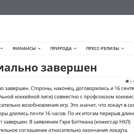
ФИНАНСЫ
ПРИРОДА
ПРЕСС-РЕЛИЗЫ
иально завершен
| 
о завершен. Стороны, наконец, договорились и 16 сент
льной хоккейной лиги) совместно с профсоюзом хоккеис
тельно возобновления игр. Это значит, что локаут в с
ры длились почти 16 часов. По их итогам перерыв длин
т завершен. В заявлении Гэри Бэттмана (комиссар НХЛ)
ительное соглашение относительно окончания локаута.