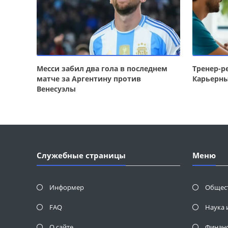
Месси забил два гола в последнем
Тренер-р
матче за Аргентину против
Карьерны
Венесуэлы
Служебные страницы
Меню
Информер
Общес
FAQ
Наука 
О сайте
Финан