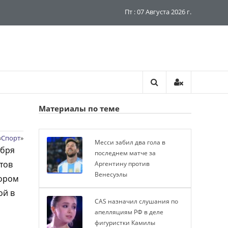
Пт : 07 Августа 2026 г.
Материалы по теме
«
Спорт
»
Месси забил два гола в
ября
последнем матче за
тов
Аргентину против
Венесуэлы
кором
ой в
CAS назначил слушания по
апелляциям РФ в деле
фигуристки Камилы