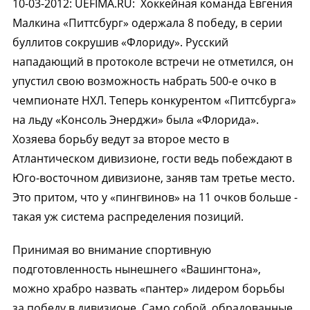
10-03-2012
:
UEFIMA.RU:
Хоккейная команда Евгения
Малкина «Питтсбург» одержала 8 победу, в серии
буллитов сокрушив «Флориду». Русский
нападающий в протоколе встречи не отметился, он
упустил свою возможность набрать 500-е очко в
чемпионате НХЛ. Теперь конкурентом «Питтсбурга»
на льду «Консоль Энерджи» была «Флорида».
Хозяева борьбу ведут за второе место в
Атлантическом дивизионе, гости ведь побеждают в
Юго-восточном дивизионе, заняв там третье место.
Это притом, что у «пингвинов» на 11 очков больше -
такая уж система распределения позиций.
Принимая во внимание спортивную
подготовленность нынешнего «Вашингтона»,
можно храбро назвать «пантер» лидером борьбы
за победу в дивизионе. Само собой, обрадованные