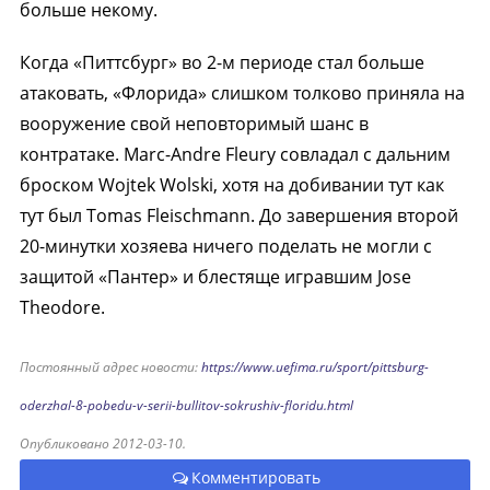
больше некому.
Когда «Питтсбург» во 2-м периоде стал больше
атаковать, «Флорида» слишком толково приняла на
вооружение свой неповторимый шанс в
контратаке. Marc-Andre Fleury совладал с дальним
броском Wojtek Wolski, хотя на добивании тут как
тут был Tomas Fleischmann. До завершения второй
20-минутки хозяева ничего поделать не могли с
защитой «Пантер» и блестяще игравшим Jose
Theodore.
Постоянный адрес новости:
https://www.uefima.ru/sport/pittsburg-
oderzhal-8-pobedu-v-serii-bullitov-sokrushiv-floridu.html
Опубликовано 2012-03-10.
Комментировать