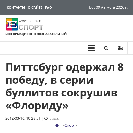
Вс : 09 Августа 2026 г.
КОНТАКТЫ
О САЙТЕ
FAQ
www.uefima.ru
СПОРТ
ИНФОРМАЦИОННО ПОЗНАВАТЕЛЬНЫЙ
Питтсбург одержал 8
Перейти
к
победу, в серии
содержимому
буллитов сокрушив
«Флориду»
2012-03-10, 10:28:51
|
1 мин
| «
Спорт
»