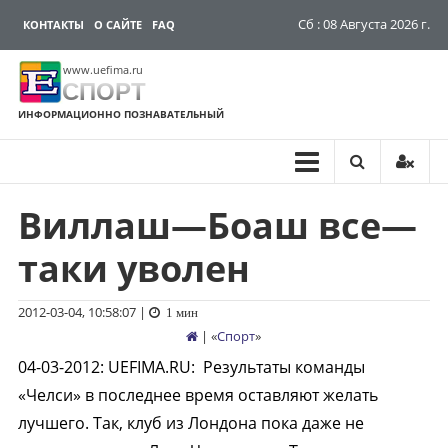
Сб : 08 Августа 2026 г.
КОНТАКТЫ
О САЙТЕ
FAQ
www.uefima.ru
СПОРТ
ИНФОРМАЦИОННО ПОЗНАВАТЕЛЬНЫЙ
Виллаш—Боаш все—
Перейти
к
таки уволен
содержимому
2012-03-04, 10:58:07
|
1 мин
| «
Спорт
»
04-03-2012
:
UEFIMA.RU:
Результаты команды
«Челси» в последнее время оставляют желать
лучшего. Так, клуб из Лондона пока даже не