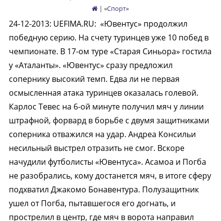
| «
Спорт
»
24-12-2013
:
UEFIMA.RU:
«Ювентус» продолжил
победную серию. На счету туринцев уже 10 побед в
чемпионате. В 17-ом туре «Старая Синьора» гостила
у «Аталанты». «Ювентус» сразу предложил
сопернику высокий темп. Едва ли не первая
осмысленная атака туринцев оказалась голевой.
Карлос Тевес на 6-ой минуте получил мяч у линии
штрафной, форвард в борьбе с двумя защитниками
соперника отважился на удар. Андреа Консильи
несильный выстрел отразить не смог. Вскоре
начудили футболисты «Ювентуса». Асамоа и Погба
не разобрались, кому достанется мяч, в итоге сферу
подхватил Джакомо Бонавентура. Полузащитник
ушел от Погба, пытавшегося его догнать, и
прострелил в центр, где мяч в ворота направил