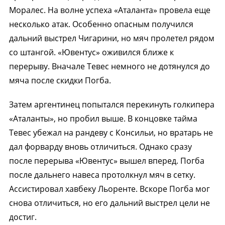
Моралес. На волне успеха «Аталанта» провела еще
несколько атак. Особенно опасным получился
дальний выстрел Чигарини, но мяч пролетел рядом
со штангой. «Ювентус» оживился ближе к
перерыву. Вначале Тевес немного не дотянулся до
мяча после скидки Погба.
Затем аргентинец попытался перекинуть голкипера
«Аталанты», но пробил выше. В концовке тайма
Тевес убежал на рандеву с Консильи, но вратарь не
дал форварду вновь отличиться. Однако сразу
после перерыва «Ювентус» вышел вперед. Погба
после дальнего навеса протолкнул мяч в сетку.
Ассистировал хавбеку Льоренте. Вскоре Погба мог
снова отличиться, но его дальний выстрел цели не
достиг.