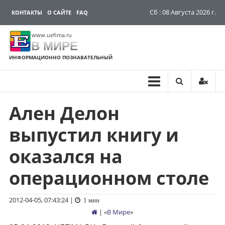
Сб : 08 Августа 2026 г.
КОНТАКТЫ
О САЙТЕ
FAQ
www.uefima.ru
В МИРЕ
ИНФОРМАЦИОННО ПОЗНАВАТЕЛЬНЫЙ
Ален Делон
Перейти
к
выпустил книгу и
содержимому
оказался на
операционном столе
2012-04-05, 07:43:24
|
1 мин
| «
В Мире
»