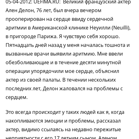
05-04-2012
:
UEFIMA.RU:
Великий французский актер
Ален Делон, 76 лет, был вчера вечером
прооперирован на сердце ввиду сердечной
аритмии в Американской клинике Неуилли (Neuilli),
в пригороде Парижа. Я чувствую себя хорошо.
Пятнадцать дней назад у меня началась тошнота и
вызванные врачи выявили аритмию. Мне ввели
обезболивающие и в течение десяти минутной
операции упорядочили мое сердце, объяснил
актер из своей палаты. В течении нескольких
последних лет, Делон жаловался на проблемы с
сердцем.
Это всегда происходит у таких людей как я, когда
накопливаются эмоции и проблемы, рассказал
актер, видимо ссылаясь на недавно пережитые
неприятности с его 17 летним сыном, Аленом