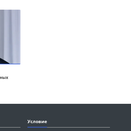
ьных
Условие