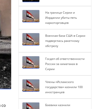
На границе Сирии и
Иордании убиты пять
наркоторговцев
Военная база США в Сирии
подверглась ракетному
обстрелу
Госдеп об ответственности
России за химатаках в
Сирии
Члены «Исламского
государства» казнили 100
иностранцев
 со
Боевики казнили