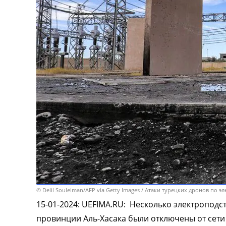
© Delil Souleiman/AFP via Getty Images / Атаки турецких дронов по 
15-01-2024
:
UEFIMA.RU:
Несколько электроподст
провинции Аль-Хасака были отключены от сети 