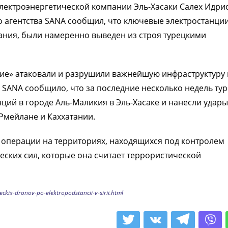
электроэнергетической компании Эль-Хасаки Салех Идрис
агентства SANA сообщил, что ключевые электростанции
атания, были намеренно выведен из строя турецкими
кие» атаковали и разрушили важнейшую инфраструктуру 
о SANA сообщило, что за последние несколько недель ту
ций в городе Аль-Маликия в Эль-Хасаке и нанесли удары
Рмейлане и Каххатании.
 операции на территориях, находящихся под контролем
ских сил, которые она считает террористической
ckix-dronov-po-elektropodstancii-v-sirii.html