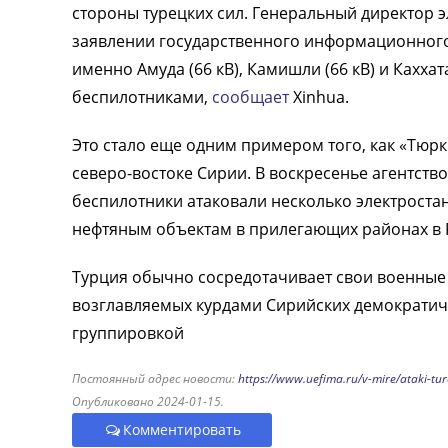
стороны турецких сил. Генеральный директор 
заявлении государственного информационного 
именно Амуда (66 кВ), Камишли (66 кВ) и Кахх
беспилотниками,
сообщает
Xinhua.
Это стало еще одним примером того, как «Тюр
северо-востоке Сирии. В воскресенье агентств
беспилотники атаковали несколько электростан
нефтяным объектам в прилегающих районах в 
Турция обычно сосредотачивает свои военные
возглавляемых курдами Сирийских демократиче
группировкой
Постоянный адрес новости:
https://www.uefima.ru/v-mire/ataki-ture
Опубликовано 2024-01-15.
Комментировать