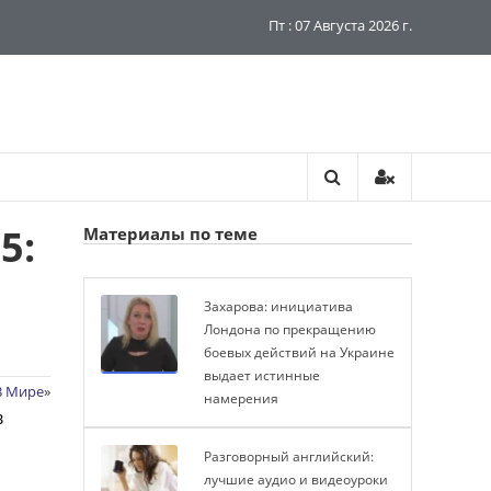
Пт : 07 Августа 2026 г.
5:
Материалы по теме
Захарова: инициатива
Лондона по прекращению
боевых действий на Украине
выдает истинные
В Мире
»
намерения
в
Разговорный английский:
лучшие аудио и видеоуроки