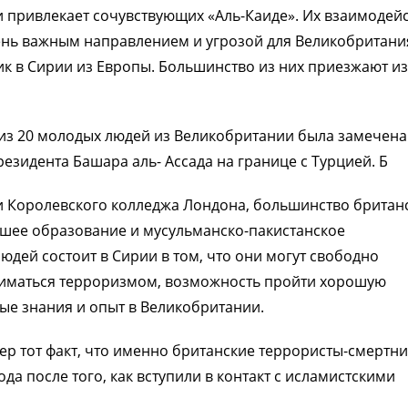
и привлекает сочувствующих «Аль-Каиде». Их взаимодей
ень важным направлением и угрозой для Великобритани
ик в Сирии из Европы. Большинство из них приезжают из
 из 20 молодых людей из Великобритании была замечена
езидента Башара аль- Ассада на границе с Турцией. Б
 Королевского колледжа Лондона, большинство британ
ысшее образование и мусульманско-пакистанское
юдей состоит в Сирии в том, что они могут свободно
аниматься терроризмом, возможность пройти хорошую
ые знания и опыт в Великобритании.
р тот факт, что именно британские террористы-смертн
ода после того, как вступили в контакт с исламистскими