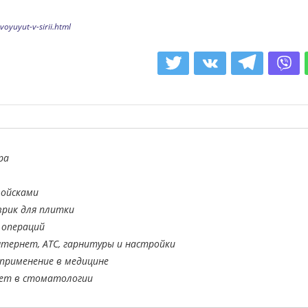
voyuyut-v-sirii.html
ра
войсками
врик для плитки
 операций
тернет, АТС, гарнитуры и настройки
применение в медицине
ает в стоматологии