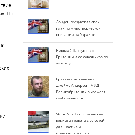
ствие
я». По
Лондон предложил свой
план по миротворческой
операции на Украине
 в
Николай Патрушев о
Британии и ее союзников по
альянсу
ских
Британский наемник
Джеймс Андерсон: МИД
Великобритании выражает
озабоченность
Storm Shadow: Британская
ики
крылатая ракета с высокой
дальностью и
малозаметностью