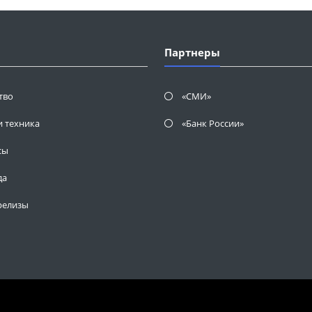
Партнеры
тво
«СМИ»
и техника
«Банк России»
сы
да
релизы