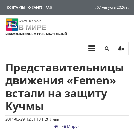
Пт : 07 Августа 2026 г.
КОНТАКТЫ
О САЙТЕ
FAQ
www.uefima.ru
В МИРЕ
ИНФОРМАЦИОННО ПОЗНАВАТЕЛЬНЫЙ
Представительницы
Перейти
к
движения «Femen»
содержимому
встали на защиту
Кучмы
2011-03-29, 12:51:13
|
1 мин
| «
В Мире
»