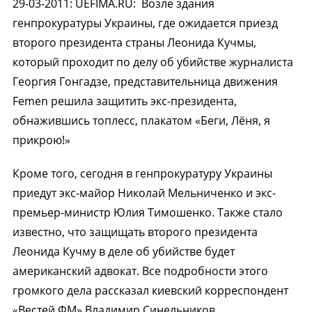
29-03-2011
:
UEFIMA.RU:
Возле здания
генпрокуратуры Украины, где ожидается приезд
второго президента страны Леонида Кучмы,
который проходит по делу об убийстве журналиста
Георгия Гонгадзе, представительница движения
Femen решила защитить экс-президента,
обнажившись топлесс, плакатом «Беги, Лёня, я
прикрою!»
Кроме того, сегодня в генпрокуратуру Украины
приедут экс-майор Николай Мельниченко и экс-
премьер-министр Юлия Тимошенко. Также стало
известно, что защищать второго президента
Леонида Кучму в деле об убийстве будет
американский адвокат. Все подробности этого
громкого дела рассказал киевский корреспондент
«Вестей ФМ» Владимир Синельников.