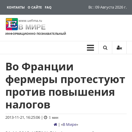
Вс : 09 Августа 2026 г.
КОНТАКТЫ
О САЙТЕ
FAQ
www.uefima.ru
В МИРЕ
ИНФОРМАЦИОННО ПОЗНАВАТЕЛЬНЫЙ
Во Франции
Перейти
к
фермеры протестуют
содержимому
против повышения
налогов
2013-11-21, 16:25:06
|
1 мин
| «
В Мире
»