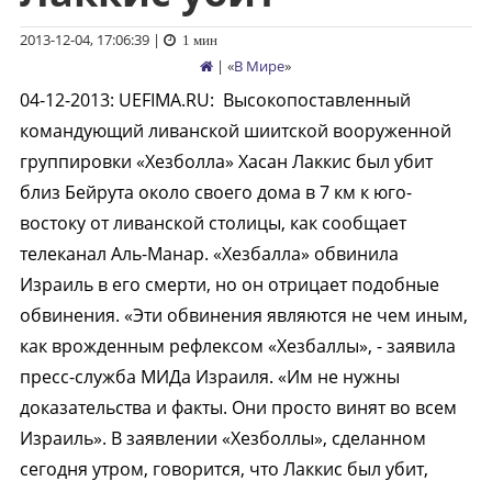
2013-12-04, 17:06:39
|
1 мин
| «
В Мире
»
04-12-2013
:
UEFIMA.RU:
Высокопоставленный
командующий ливанской шиитской вооруженной
группировки «Хезболла» Хасан Лаккис был убит
близ Бейрута около своего дома в 7 км к юго-
востоку от ливанской столицы, как сообщает
телеканал Аль-Манар. «Хезбалла» обвинила
Израиль в его смерти, но он отрицает подобные
обвинения. «Эти обвинения являются не чем иным,
как врожденным рефлексом «Хезбаллы», - заявила
пресс-служба МИДа Израиля. «Им не нужны
доказательства и факты. Они просто винят во всем
Израиль». В заявлении «Хезболлы», сделанном
сегодня утром, говорится, что Лаккис был убит,