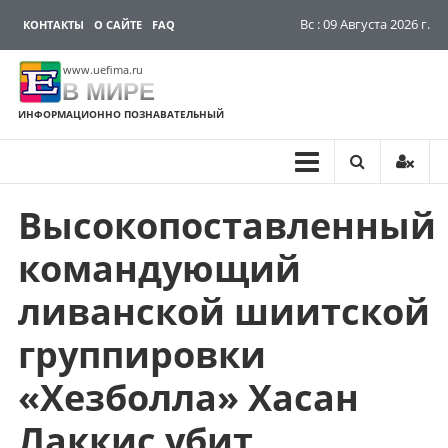
Вс : 09 Августа 2026 г.
КОНТАКТЫ
О САЙТЕ
FAQ
www.uefima.ru
В МИРЕ
ИНФОРМАЦИОННО ПОЗНАВАТЕЛЬНЫЙ
Высокопоставленный
Перейти
к
командующий
содержимому
ливанской шиитской
группировки
«Хезболла» Хасан
Лаккис убит