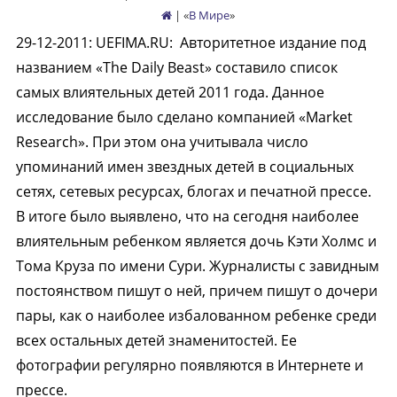
| «
В Мире
»
29-12-2011
:
UEFIMA.RU:
Авторитетное издание под
названием «The Daily Beast» составило список
самых влиятельных детей 2011 года. Данное
исследование было сделано компанией «Market
Research». При этом она учитывала число
упоминаний имен звездных детей в социальных
сетях, сетевых ресурсах, блогах и печатной прессе.
В итоге было выявлено, что на сегодня наиболее
влиятельным ребенком является дочь Кэти Холмс и
Тома Круза по имени Сури. Журналисты с завидным
постоянством пишут о ней, причем пишут о дочери
пары, как о наиболее избалованном ребенке среди
всех остальных детей знаменитостей. Ее
фотографии регулярно появляются в Интернете и
прессе.