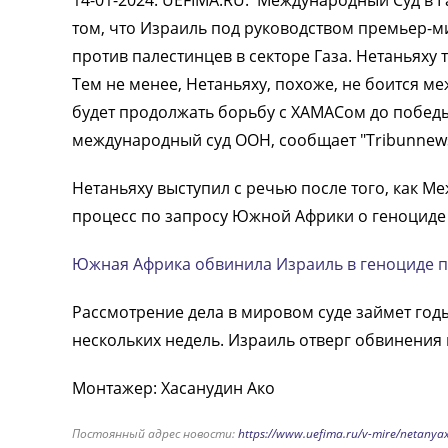
14-01-2024
:
UEFIMA.RU:
Международный Суд в Га
том, что Израиль под руководством премьер-
против палестинцев в секторе Газа. Нетаньяху 
Тем не менее, Нетаньяху, похоже, не боится м
будет продолжать борьбу с ХАМАСом до победы 
международный суд ООН, сообщает "Tribunnews
Нетаньяху выступил с речью после того, как 
процесс по запросу Южной Африки о геноциде 
Южная Африка обвинила Израиль в геноциде п
Рассмотрение дела в мировом суде займет год
нескольких недель. Израиль отверг обвинения 
Монтажер: Хасанудин Ако
Постоянный адрес новости:
https://www.uefima.ru/v-mire/netany