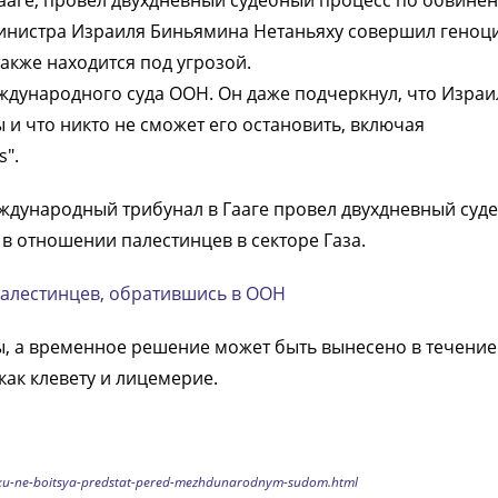
аге, провел двухдневный судебный процесс по обвинен
министра Израиля Биньямина Нетаньяху совершил геноц
также находится под угрозой.
еждународного суда ООН. Он даже подчеркнул, что Израи
и что никто не сможет его остановить, включая
".
Международный трибунал в Гааге провел двухдневный суд
в отношении палестинцев в секторе Газа.
алестинцев, обратившись в ООН
ы, а временное решение может быть вынесено в течение
как клевету и лицемерие.
axu-ne-boitsya-predstat-pered-mezhdunarodnym-sudom.html