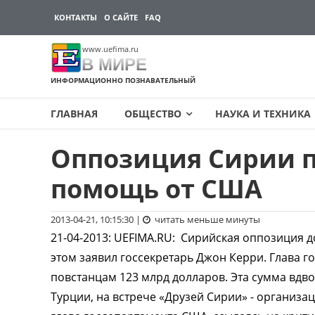
КОНТАКТЫ
О САЙТЕ
FAQ
www.uefima.ru
В МИРЕ
ИНФОРМАЦИОННО ПОЗНАВАТЕЛЬНЫЙ
ГЛАВНАЯ
ОБЩЕСТВО
НАУКА И ТЕХНИКА
Оппозиция Сирии 
Перейти
к
помощь от США
содержимому
2013-04-21, 10:15:30
|
читать меньше минуты
21-04-2013
:
UEFIMA.RU:
Сирийская оппозиция д
этом заявил госсекретарь Джон Керри. Глава 
повстанцам 123 млрд долларов. Эта сумма вд
Турции, на встрече «Друзей Сирии» - организ