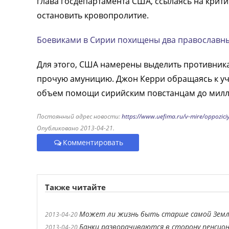
глава госдепартамента США, ссылаясь на крити
остановить кровопролитие.
Боевиками в Сирии похищены два православн
Для этого, США намерены выделить противник
прочую амуницию. Джон Керри обращаясь к уча
объем помощи сирийским повстанцам до милл
Постоянный адрес новости:
https://www.uefima.ru/v-mire/oppoziciy
Опубликовано 2013-04-21.
Комментировать
Также читайте
Может ли жизнь быть старше самой Земл
2013-04-20
Банки разворачиваются в сторону пенсио
2013-04-20