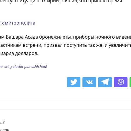
ческую ситуацию в Сирии, заявил, что пришло время
ых митрополита
ам Башара Асада бронежилеты, приборы ночного виден
стникам встречи, призвал поступить так же, и увеличит
иарда долларов.
a-sirii-poluchit-pomoshh.html
и?
неров