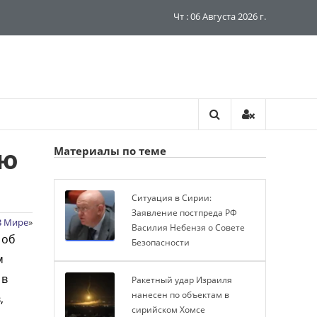
Чт : 06 Августа 2026 г.
ую
Материалы по теме
Ситуация в Сирии:
Заявление постпреда РФ
В Мире
»
Василия Небензя о Совете
 об
Безопасности
м
 в
Ракетный удар Израиля
нанесен по объектам в
,
сирийском Хомсе