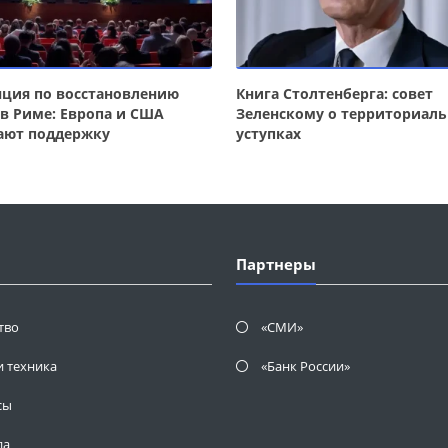
ция по восстановлению
Книга Столтенберга: совет
в Риме: Европа и США
Зеленскому о территориал
ают поддержку
уступках
Партнеры
тво
«СМИ»
и техника
«Банк России»
сы
да