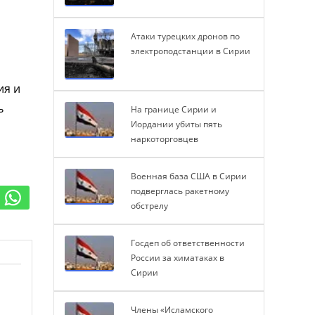
Атаки турецких дронов по
электроподстанции в Сирии
ия и
ь
На границе Сирии и
Иордании убиты пять
наркоторговцев
Военная база США в Сирии
подверглась ракетному
обстрелу
Госдеп об ответственности
России за химатаках в
Сирии
Члены «Исламского