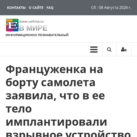
Сб : 08 Августа 2026 г.
КОНТАКТЫ
О САЙТЕ
FAQ
www.uefima.ru
В МИРЕ
ИНФОРМАЦИОННО ПОЗНАВАТЕЛЬНЫЙ
Француженка на
Перейти
к
борту самолета
содержимому
заявила, что в ее
тело
имплантировали
взрывное устройство