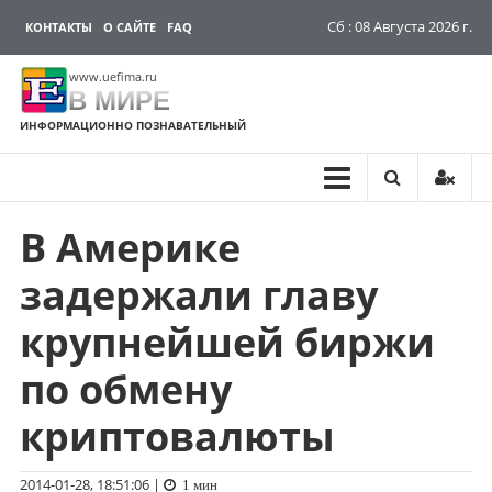
Сб : 08 Августа 2026 г.
КОНТАКТЫ
О САЙТЕ
FAQ
www.uefima.ru
В МИРЕ
ИНФОРМАЦИОННО ПОЗНАВАТЕЛЬНЫЙ
В Америке
Перейти
к
задержали главу
содержимому
крупнейшей биржи
по обмену
криптовалюты
2014-01-28, 18:51:06
|
1 мин