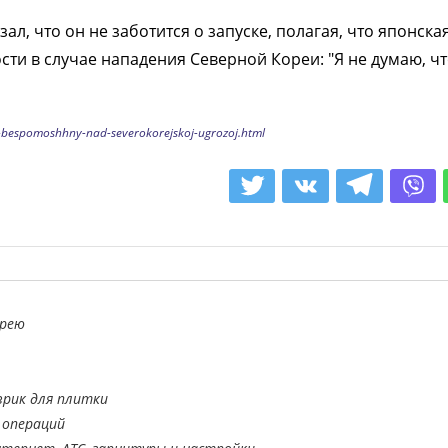
ал, что он не заботится о запуске, полагая, что японска
сти в случае нападения Северной Кореи: "Я не думаю, ч
-bespomoshhny-nad-severokorejskoj-ugrozoj.html
орею
врик для плитки
 операций