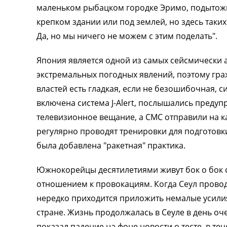
маленьком рыбацком городке Эримо, подытожил
крепком здании или под землей, но здесь таких 
Да, но мы ничего не можем с этим поделать".
Япония является одной из самых сейсмически а
экстремальных погодных явлений, поэтому гра
властей есть гладкая, если не безошибочная, 
включена система J-Alert, послышались преду
телевизионное вещание, а СМС отправили на 
регулярно проводят тренировки для подготовки
была добавлена "ракетная" практика.
Южнокорейцы десятилетиями живут бок о бок с
отношением к провокациям. Когда Сеул прово
нередко приходится приложить немалые усили
стране. Жизнь продолжалась в Сеуле в день о
показал падение на фоне новости о тесте, в те