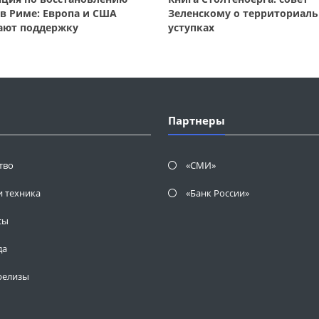
в Риме: Европа и США
Зеленскому о территориал
ают поддержку
уступках
Партнеры
тво
«СМИ»
и техника
«Банк России»
сы
да
релизы