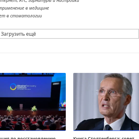
тернет, АТС, гарнитуры и настройки
применение в медицине
ает в стоматологии
Загрузить ещё
ция по восстановлению
Книга Столтенберга: совет