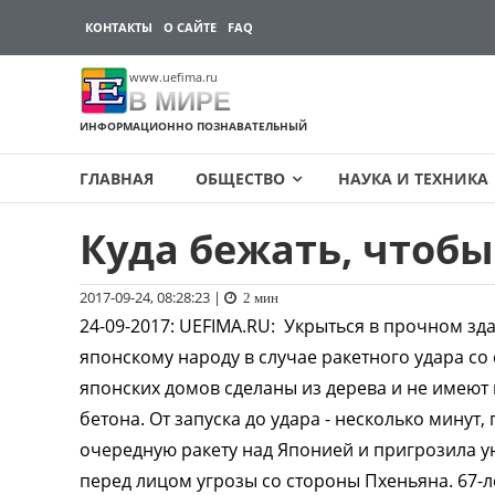
КОНТАКТЫ
О САЙТЕ
FAQ
www.uefima.ru
В МИРЕ
ИНФОРМАЦИОННО ПОЗНАВАТЕЛЬНЫЙ
ГЛАВНАЯ
ОБЩЕСТВО
НАУКА И ТЕХНИКА
Куда бежать, чтобы
Перейти
к
содержимому
2017-09-24, 08:28:23
|
2 мин
24-09-2017
:
UEFIMA.RU:
Укрыться в прочном зда
японскому народу в случае ракетного удара с
японских домов сделаны из дерева и не имеют 
бетона. От запуска до удара - несколько минут
очередную ракету над Японией и пригрозила 
перед лицом угрозы со стороны Пхеньяна. 67-