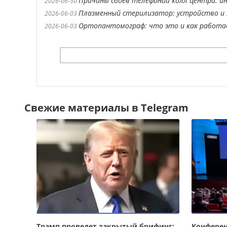
Причины сбоев телефонии колл центра: ин
2026-06-30
Плазменный стерилизатор: устройство и 
2026-06-03
Ортопантомограф: что это и как работ
2026-06-03
Свежие материалы в Telegram
Трамп проведет закрытый брифинг:
Конферен