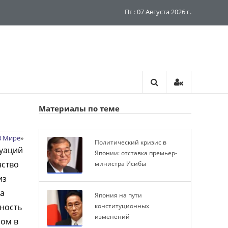
Пт : 07 Августа 2026 г.
Материалы по теме
В Мире
»
Политический кризис в
туаций
Японии: отставка премьер-
нство
министра Исибы
из
ла
Япония на пути
ность
конституционных
изменений
ном в