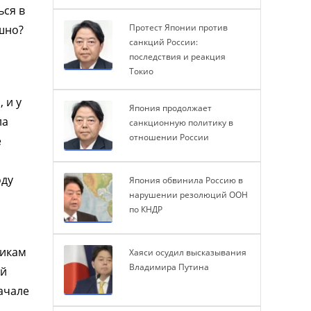
ься в
Протест Японии против
ашно?
санкций России:
последствия и реакция
Токио
 и у
Япония продолжает
ла
санкционную политику в
отношении России
е
оду
Япония обвинила Россию в
нарушении резолюций ООН
по КНДР
никам
Хаяси осудил высказывания
Владимира Путина
ей
ачале