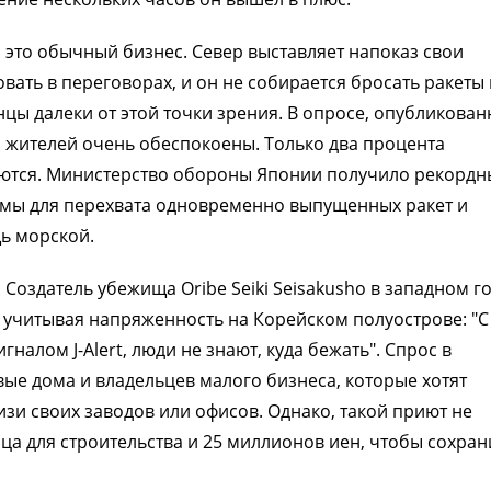
 это обычный бизнес. Север выставляет напоказ свои
вать в переговорах, и он не собирается бросать ракеты
цы далеки от этой точки зрения. В опросе, опубликова
 жителей очень обеспокоены. Только два процента
уются. Министерство обороны Японии получило рекордн
емы для перехвата одновременно выпущенных ракет и
ь морской.
 Создатель убежища Oribe Seiki Seisakusho в западном г
 учитывая напряженность на Корейском полуострове: "С
игналом J-Alert, люди не знают, куда бежать". Спрос в
вые дома и владельцев малого бизнеса, которые хотят
зи своих заводов или офисов. Однако, такой приют не
ца для строительства и 25 миллионов иен, чтобы сохран