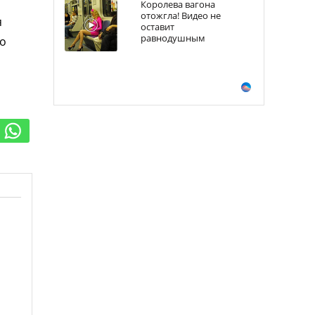
Королева вагона
отожгла! Видео не
я
оставит
равнодушным
то