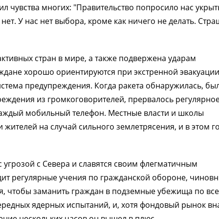
 чувства многих: "Правительство попросило нас укрыт
нет. У нас нет выбора, кроме как ничего не делать. Стр
ктивных стран в мире, а также подвержена ударам
ждане хорошо ориентируются при экстренной эвакуации,
система предупреждения. Когда ракета обнаружилась, бы
преждения из громкоговорителей, прервалось регулярно
каждый мобильный телефон. Местные власти и школы
 жителей на случай сильного землетрясения, и в этом г
 угрозой с Севера и славятся своим флегматичным
дит регулярные учения по гражданской обороне, чинов
я, чтобы заманить граждан в подземные убежища по вс
чередных ядерных испытаний, и, хотя фондовый рынок вн
чение нескольких часов он вышел в плюс.