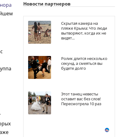
Новости партнеров
онора
ейшем
Скрытая камера на
пляже Крыма: Что люди
вытворяют, когда их не
видят...
 с
Ролик длится несколько
секунд, а смеяться вы
руппа
будете долго
Этот танец невесты
оставит вас без слов!
Пересмотрела 10 раз
т
торых
Даже