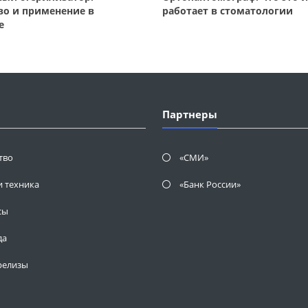
во и применение в
работает в стоматологии
е
Партнеры
тво
«СМИ»
и техника
«Банк России»
сы
да
релизы