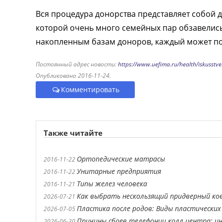
Вся процедура донорства представляет собой 
которой очень много семейных пар обзавелис
накопленным базам доноров, каждый может по
Постоянный адрес новости:
https://www.uefima.ru/health/iskusstv
Опубликовано 2016-11-24.
Комментировать
Также читайте
Ортопедические матрасы
2016-11-22
Унитарные предприятия
2016-11-22
Типы желез человека
2016-11-21
Как выбрать нескользящий придверный ко
2026-07-21
Пластика после родов: Виды пластических
2026-07-05
Причины сбоев телефонии колл центра: ин
2026-06-30