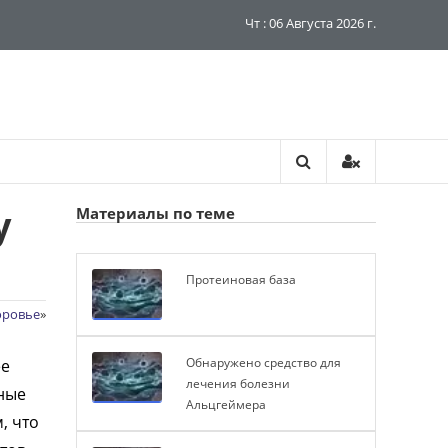
Чт : 06 Августа 2026 г.
у
Материалы по теме
Протеиновая база
оровье
»
Обнаружено средство для
ее
лечения болезни
нные
Альцгеймера
, что