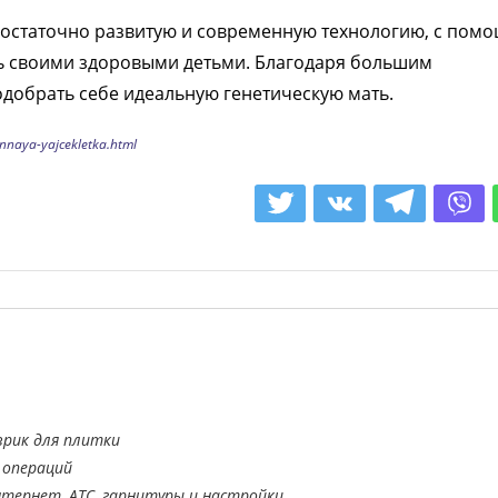
достаточно развитую и современную технологию, с пом
ь своими здоровыми детьми. Благодаря большим
добрать себе идеальную генетическую мать.
ennaya-yajcekletka.html
врик для плитки
 операций
тернет, АТС, гарнитуры и настройки