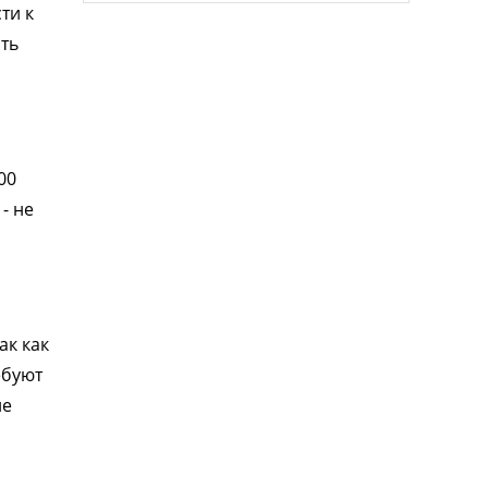
ти к
ть
00
- не
ак как
ебуют
не