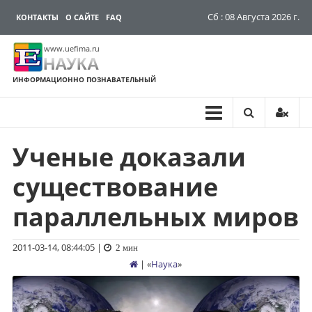
Сб : 08 Августа 2026 г.
КОНТАКТЫ
О САЙТЕ
FAQ
www.uefima.ru
НАУКА
ИНФОРМАЦИОННО ПОЗНАВАТЕЛЬНЫЙ
Ученые доказали
Перейти
к
существование
содержимому
параллельных миров
2011-03-14, 08:44:05
|
2 мин
| «
Наука
»