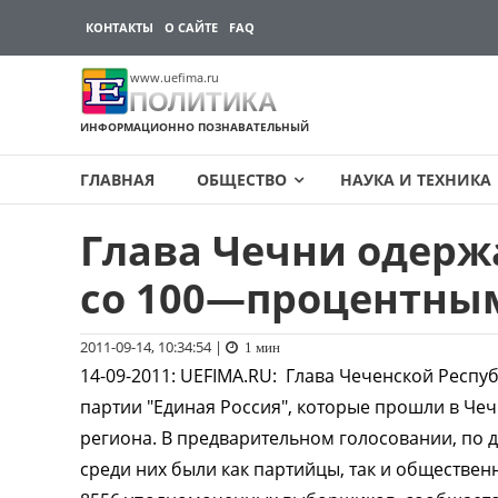
КОНТАКТЫ
О САЙТЕ
FAQ
www.uefima.ru
ПОЛИТИКА
ИНФОРМАЦИОННО ПОЗНАВАТЕЛЬНЫЙ
ГЛАВНАЯ
ОБЩЕСТВО
НАУКА И ТЕХНИКА
Глава Чечни одерж
Перейти
к
со 100—процентны
содержимому
2011-09-14, 10:34:54
|
1 мин
14-09-2011
:
UEFIMA.RU:
Глава Чеченской Респу
партии "Единая Россия", которые прошли в Чеч
региона. В предварительном голосовании, по 
среди них были как партийцы, так и обществе