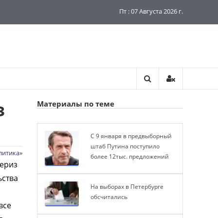
Пт : 07 Августа 2026 г.
з
Материалы по теме
С 9 января в предвыборный
штаб Путина поступило
литика
»
более 12тыс. предложений
мериз
ьства
На выборах в Петербурге
обсчитались
все