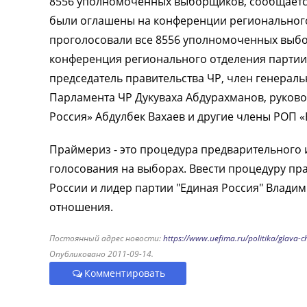
8556 уполномоченных выборщиков, сообщается 
были оглашены на конференции регионального 
проголосовали все 8556 уполномоченных выбо
конференция регионального отделения партии 
председатель правительства ЧР, член генераль
Парламента ЧР Дукуваха Абдурахманов, руков
Россия» Абдулбек Вахаев и другие члены РОП «
Праймериз - это процедура предварительного 
голосования на выборах. Ввести процедуру пр
России и лидер партии "Единая Россия" Влади
отношения.
Постоянный адрес новости:
https://www.uefima.ru/politika/glava-
Опубликовано 2011-09-14.
Комментировать