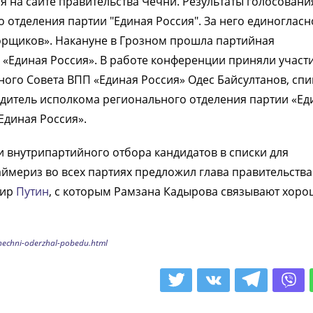
на сайте правительства Чечни. Результаты голосовани
отделения партии "Единая Россия". За него единогласн
рщиков». Накануне в Грозном прошла партийная
«Единая Россия». В работе конференции приняли участ
ного Совета ВПП «Единая Россия» Одес Байсултанов, спи
одитель исполкома регионального отделения партии «Ед
Единая Россия».
и внутрипартийного отбора кандидатов в списки для
аймериз во всех партиях предложил глава правительства
мир
Путин
, с которым Рамзана Кадырова связывают хор
chechni-oderzhal-pobedu.html