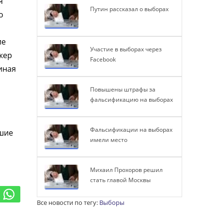
я
Путин рассказал о выборах
о
ие
Участие в выборах через
кер
Facebook
иная
Повышены штрафы за
фальсификацию на выборах
Фальсификации на выборах
ошие
имели место
Михаил Прохоров решил
стать главой Москвы
Все новости по тегу:
Выборы