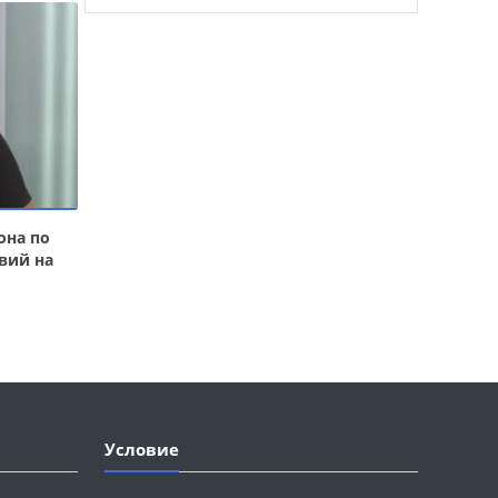
она по
вий на
Условие