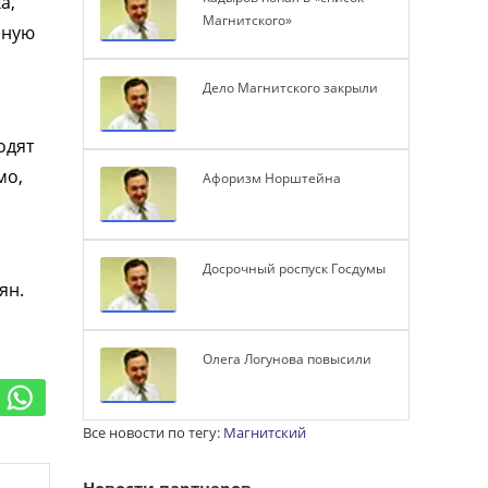
а,
Магнитского»
чную
Дело Магнитского закрыли
одят
мо,
Афоризм Норштейна
Досрочный роспуск Госдумы
ян.
Олега Логунова повысили
Все новости по тегу:
Магнитский
Новости партнеров