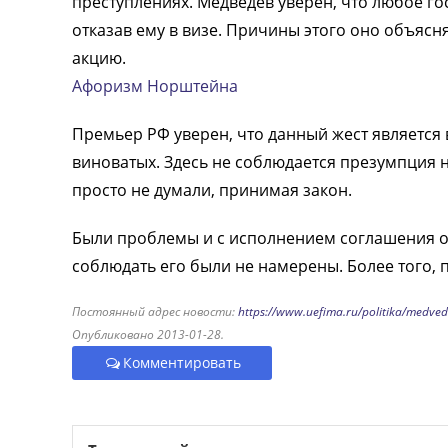
преступлениях. Медведев уверен, что любое го
отказав ему в визе. Причины этого оно объясн
акцию.
Афоризм Норштейна
Премьер РФ уверен, что данный жест является 
виноватых. Здесь не соблюдается презумпция 
просто не думали, принимая закон.
Были проблемы и с исполнением соглашения о 
соблюдать его были не намерены. Более того,
Постоянный адрес новости:
https://www.uefima.ru/politika/medve
Опубликовано 2013-01-28.
Комментировать