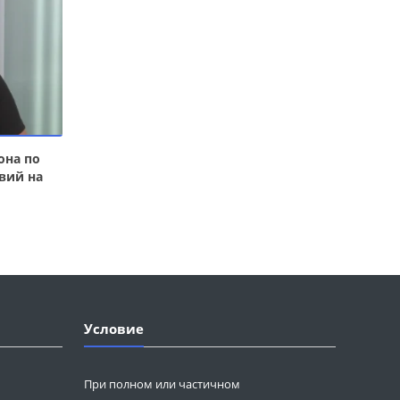
она по
вий на
Условие
При полном или частичном