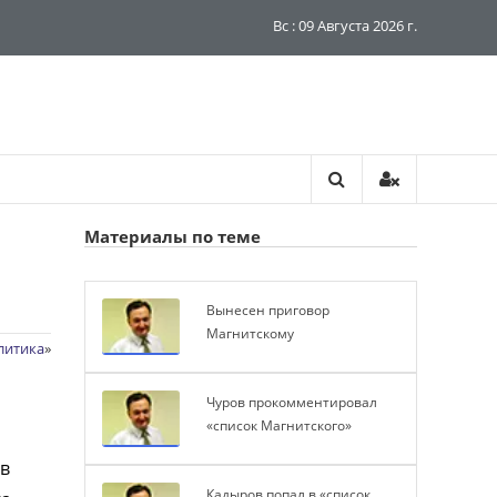
Вс : 09 Августа 2026 г.
Материалы по теме
Вынесен приговор
Магнитскому
литика
»
Чуров прокомментировал
«список Магнитского»
 в
Кадыров попал в «список