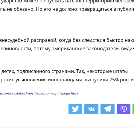
сударство может не пустить на свою территорию человек
ять не обязано. Но это не должно превращаться в публи
внесудебной расправой, когда без следствия быстро нах
невиновности, потому американские законодатели, види
детях, подписанного странами. Так, некоторые штаты
 против усыновления иностранцами выступили 75% росси
dev-o-ob-oshibochnosti-zakona-magnitskogo.html