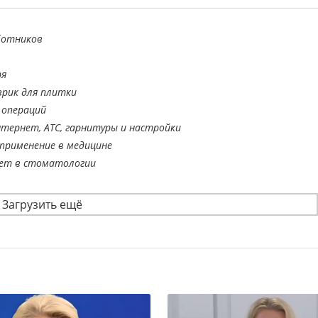
ботников
ря
врик для плитки
 операций
тернет, АТС, гарнитуры и настройки
применение в медицине
ает в стоматологии
Загрузить ещё