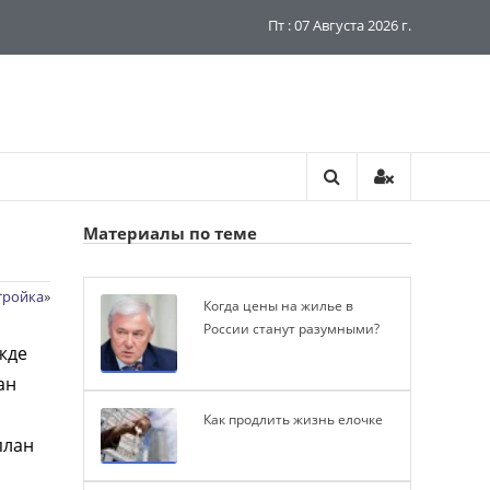
Пт : 07 Августа 2026 г.
Материалы по теме
тройка
»
Когда цены на жилье в
России станут разумными?
жде
ан
Как продлить жизнь елочке
план