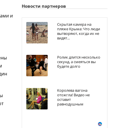
Новости партнеров
лами и
Скрытая камера на
пляже Крыма: Что люди
вытворяют, когда их не
видят...
ены
Ролик длится несколько
секунд, а смеяться вы
м
будете долго
один
Королева вагона
ны
отожгла! Видео не
оставит
от
равнодушным