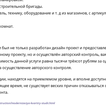
строительной бригады.
ь, технику, оборудование и т. д из магазинов, с артику
комнат.
 был не только разработан дизайн проект и предоставл
ному проекту, но и осуществлён авторский контроль, ва
оимость данной услуги равна тысячи трёхсот рублям за 
за осуществление авторского контроля.
удии, находятся на приемлемом уровне, и вполне доступ
щее время, не существует веских причин отказываться 
нта.
struction/modernizaciya-kvartiry-studii.html