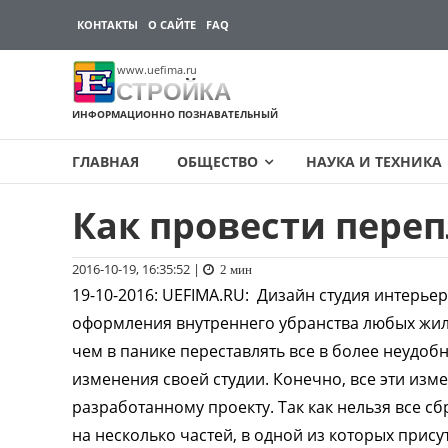
КОНТАКТЫ
О САЙТЕ
FAQ
www.uefima.ru
СТРОЙКА
ИНФОРМАЦИОННО ПОЗНАВАТЕЛЬНЫЙ
ГЛАВНАЯ
ОБЩЕСТВО
НАУКА И ТЕХНИКА
Как провести пере
Перейти
к
содержимому
2016-10-19, 16:35:52
|
2 мин
19-10-2016
:
UEFIMA.RU:
Дизайн студия интерьер
оформления внутреннего убранства любых жил
чем в панике переставлять все в более неудоб
изменения своей студии. Конечно, все эти изм
разработанному проекту. Так как нельзя все с
на несколько частей, в одной из которых прису