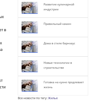
Развитие кулинарной
индустрии
ых
Правильный камин
ет в
х
Дома в стиле барнхаус
ша
Новые технологии в
строительстве
кт
Готовка на кухне продлевает
сти
жизнь
Все новости по тегу:
Жилье