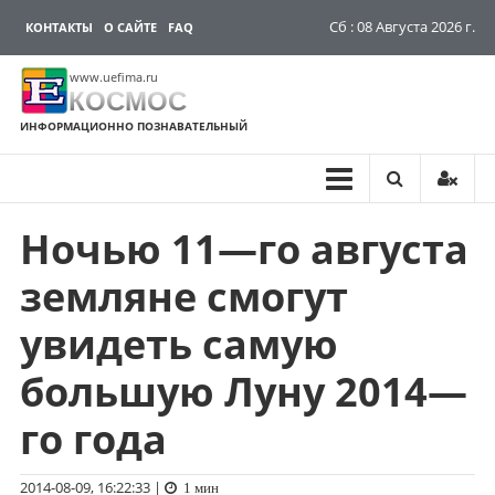
Сб : 08 Августа 2026 г.
КОНТАКТЫ
О САЙТЕ
FAQ
www.uefima.ru
КОСМОС
ИНФОРМАЦИОННО ПОЗНАВАТЕЛЬНЫЙ
Ночью 11—го августа
Перейти
к
земляне смогут
содержимому
увидеть самую
большую Луну 2014—
го года
2014-08-09, 16:22:33
|
1 мин