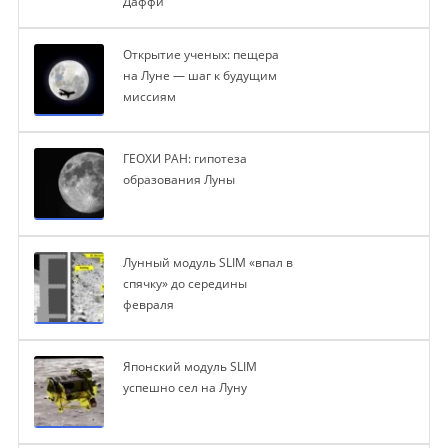
Даффи
Открытие ученых: пещера
на Луне — шаг к будущим
миссиям
ГЕОХИ РАН: гипотеза
образования Луны
Лунный модуль SLIM «впал в
спячку» до середины
февраля
Японский модуль SLIM
успешно сел на Луну