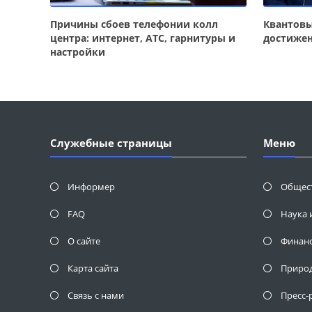
Причины сбоев телефонии колл
Квантовы
центра: интернет, АТС, гарнитуры и
достиже
настройки
Служебные страницы
Меню
Информер
Общес
FAQ
Наука 
О сайте
Финан
Карта сайта
Приро
Связь с нами
Пресс-