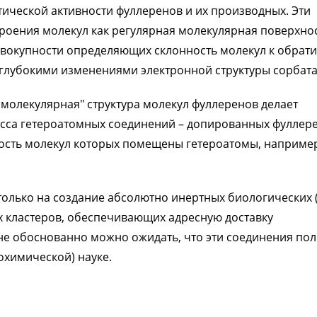
ической активности фуллеренов и их производных. Эти
троения молекул как регулярная молекулярная поверхнос
совокупности определяющих склонность молекул к обрат
лубокими изменениями электронной структуры сорбата
молекулярная" структура молекул фуллеренов делает
сса гетероатомных соединений – допированных фуллере
лость молекул которых помещены гетероатомы, наприме
только на создание абсолютно инертных биологических 
х кластеров, обеспечивающих адресную доставку
не обоснованно можно ожидать, что эти соединения по
охимической) науке.