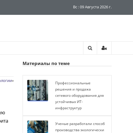
Вс : 09 Августа 2026 г.
Материалы по теме
ологии
»
Профессиональные
решения и продажа
сетевого оборудования для
устойчивых ИТ-
инфраструктур
кую
фита
Ученые разработали способ
производства экологически