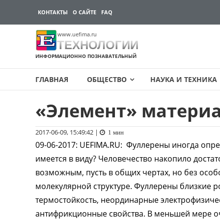
КОНТАКТЫ
О САЙТЕ
FAQ
www.uefima.ru
ТЕХНОЛОГИИ
ИНФОРМАЦИОННО ПОЗНАВАТЕЛЬНЫЙ
ГЛАВНАЯ
ОБЩЕСТВО
НАУКА И ТЕХНИКА
«Элемент» материа
Перейти
к
содержимому
2017-06-09, 15:49:42
|
1 мин
09-06-2017
:
UEFIMA.RU:
Фуллерены иногда опред
имеется в виду? Человечество накопило достат
возможным, пусть в общих чертах, но без особ
молекулярной структуре. Фуллерены близкие ро
термостойкость, неординарные электрофизичес
антифрикционные свойства. В меньшей мере 