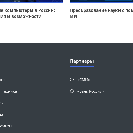
е компьютеры в России:
Преобразование науки с п
ния и возможности
ИИ
Партнеры
тво
«СМИ»
и техника
«Банк России»
сы
да
релизы