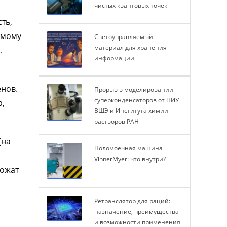
чистых квантовых точек
ть,
имому
Светоуправляемый
материал для хранения
.
информации
нов.
Прорыв в моделировании
суперконденсаторов от НИУ
р,
ВШЭ и Института химии
растворов РАН
(на
Поломоечная машина
VinnerMyer: что внутри?
ложат
Ретранслятор для раций:
назначение, преимущества
и возможности применения